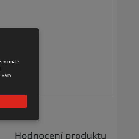
jsou malé
é
se vám
Hodnocení produktu