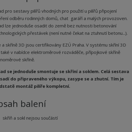
ad pro sestavy pilířů vhodných pro použití u pilířů připojení
ření odběru rodinných domů, chat garáří a malých provozoven.
ad lze jednoduše osadit do země bez nutnosti betonování
chnologických přestávek (není nutné čekat na ztuhnutí betonu...).
ře a skříně 3D jsou certifikovány EZÚ Praha. V systému skříní 3D
 také v nabídce elektroměrové rozváděče, přípojkové skříně
ynoměrové skříně.
ad se jednoduše smontuje se skříní a soklem. Celá sestava
sadí do připraveného výkopu, zasype se a zhutní. Tím je
dstatě montáž pilíře kompletní.
bsah balení
skříň a sokl nejsou součástí