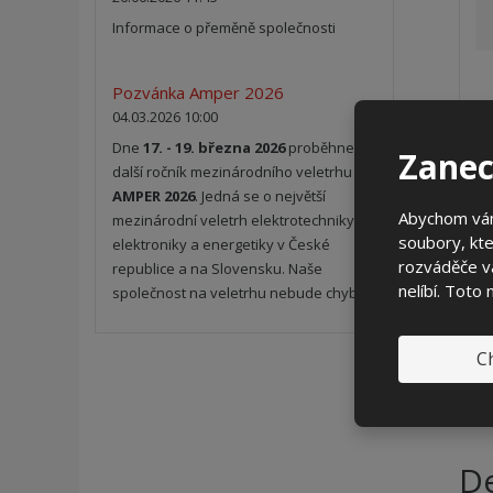
Informace o přeměně společnosti
Pozvánka Amper 2026
04.03.2026 10:00
Dne
17. - 19. března 2026
proběhne
Zanec
další ročník mezinárodního veletrhu
AMPER 2026
. Jedná se o největší
Abychom vám
mezinárodní veletrh elektrotechniky,
soubory, kte
elektroniky a energetiky v České
rozváděče vá
republice a na Slovensku. Naše
nelíbí. Toto
společnost na veletrhu nebude chybět.
Ch
De