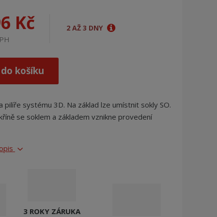
j
d
96 Kč
e
2 AŽ 3 DNY
DPH
 do košíku
a pilíře systému 3D. Na základ lze umístnit sokly SO.
kříně se soklem a základem vznikne provedení
popis
3 ROKY ZÁRUKA