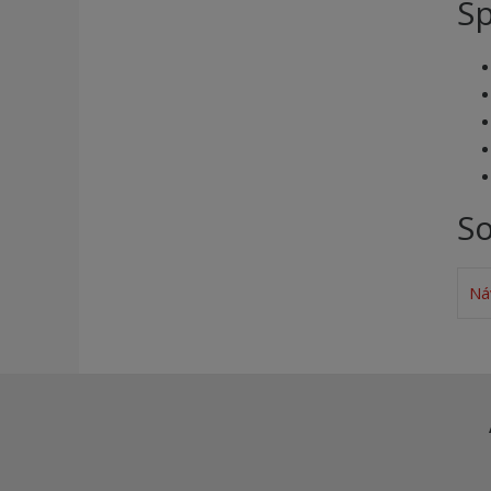
Sp
So
Ná