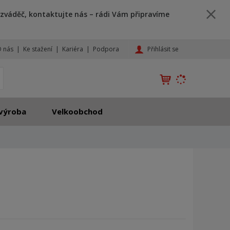
zváděč, kontaktujte nás – rádi Vám připravíme
Přihlásit se
 nás
Ke stažení
Kariéra
Podpora
K
yhledat
d
o
h
výroba
Velkoobchod
l
e
d
á
,
t
e
n
n
a