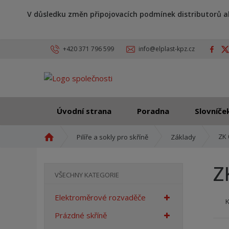
V důsledku změn připojovacích podmínek distributorů a
+420 371 796 599
info@elplast-kpz.cz
Úvodní strana
Poradna
Slovníče
Ú
ZK 
Pilíře a sokly pro skříně
Základy
v
o
Z
d
VŠECHNY KATEGORIE
n
í
Elektroměrové rozvaděče
s
t
Prázdné skříně
r