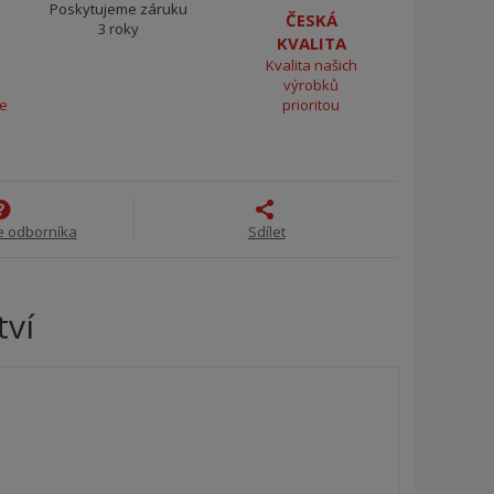
Poskytujeme záruku
ČESKÁ
3 roky
KVALITA
Kvalita našich
výrobků
ce
prioritou
e odborníka
Sdílet
tví