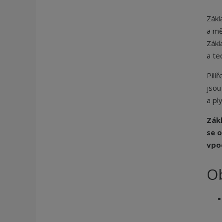
Zákl
a mě
Zákl
a te
Pilí
jsou
a pl
Zákl
se o
vpo
O