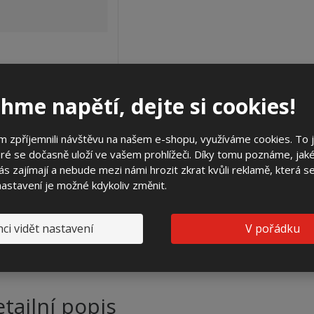
hme napětí, dejte si cookies!
SO 3.1.121 (3D)
12 114,52 Kč
 zpříjemnili návštěvu na našem e-shopu, využíváme cookies. To 
ré se dočasně uloží ve vašem prohlížeči. Díky tomu poznáme, jak
10 012,00 Kč
bez DPH
2 AŽ 3 DNY
s zajímají a nebude mezi námi hrozit zkrat kvůli reklamě, která 
 nastavení je možné kdykoliv změnit.
Koupit
ci vidět nastavení
V pořádku
tailní popis