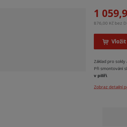
1 059,
876,00 Kč bez 
Vložit
Základ pro sokly 
Při smontování s
v pilíři
.
Zobraz detailní 