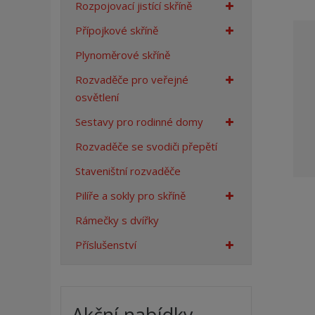
Rozpojovací jistící skříně
a
n
Přípojkové skříně
a
Plynoměrové skříně
Rozvaděče pro veřejné
osvětlení
Sestavy pro rodinné domy
Rozvaděče se svodiči přepětí
Staveništní rozvaděče
Pilíře a sokly pro skříně
Rámečky s dvířky
Příslušenství
Akční nabídky