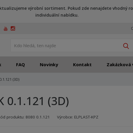
ktualizujeme výrobní sortiment. Pokud zde nenajdete vhodný ro
individuální nabídku.
O
V
k
FAQ
Novinky
Kontakt
Zakázková 
0.1.121 (3D)
K 0.1.121 (3D)
Kód výrobce:
Kód dodavatele:
8595208614224
8595208614224
Kód produktu:
8080 0.1.121
Výrobce:
ELPLAST-KPZ