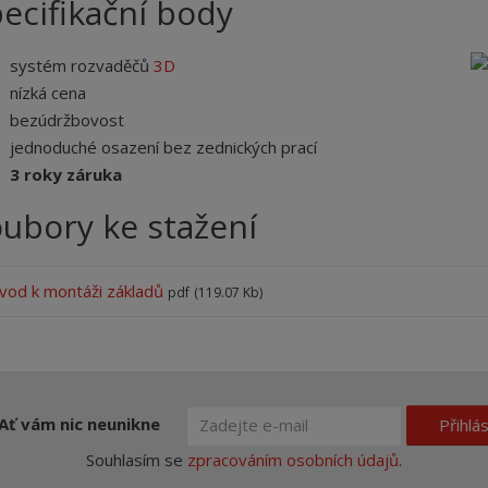
ecifikační body
systém rozvaděčů
3D
nízká cena
bezúdržbovost
jednoduché osazení bez zednických prací
3 roky záruka
ubory ke stažení
vod k montáži základů
pdf
(119.07 Kb)
Ať vám nic neunikne
Přihlás
Souhlasím se
zpracováním osobních údajů
.