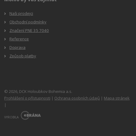
Naši prodejci
Obchodní podmínky
Značení PNE 35 7040
Reference
Doprava
Způsob platby
© 2026, DCK Holoubkov Bohemia a.s.
Prohlášení o přístupnosti
|
Ochrana osobních údajů
|
Mapa stránek
|
E
B
VYROBILA
R
Á
N
A
.