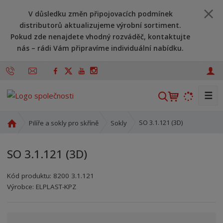
V důsledku změn připojovacích podmínek
distributorů aktualizujeme výrobní sortiment.
Pokud zde nenajdete vhodný rozváděč, kontaktujte
nás – rádi Vám připravíme individuální nabídku.
☰
V
y
h
Ú
SO 3.1.121 (3D)
Pilíře a sokly pro skříně
Sokly
l
v
o
e
SO 3.1.121 (3D)
d
d
n
a
Kód produktu:
8200 3.1.121
í
t
Kód výrobce:
Kód dodavatele:
8595208610479
8595208610479
Výrobce:
ELPLAST-KPZ
s
t
r
a