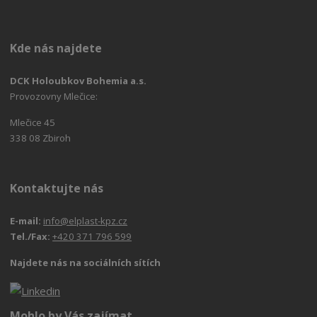
Kde nás najdete
DCK Holoubkov Bohemia a.s.
Provozovny Mlečice:
Mlečice 45
338 08 Zbiroh
Kontaktujte nás
E-mail:
info@elplast-kpz.cz
Tel./Fax:
+420 371 796 599
Najdete nás na sociálních sítích
Mohlo by Vás zajímat