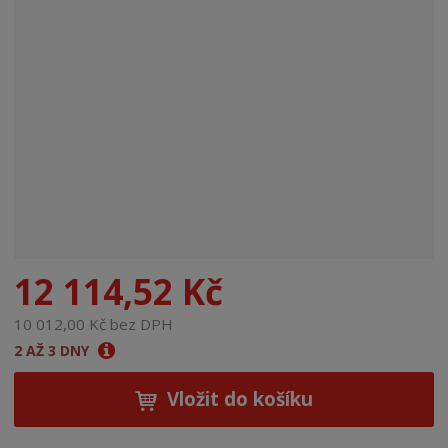
n
a
12 114,52 Kč
10 012,00 Kč bez DPH
2 AŽ 3 DNY
Vložit do košíku