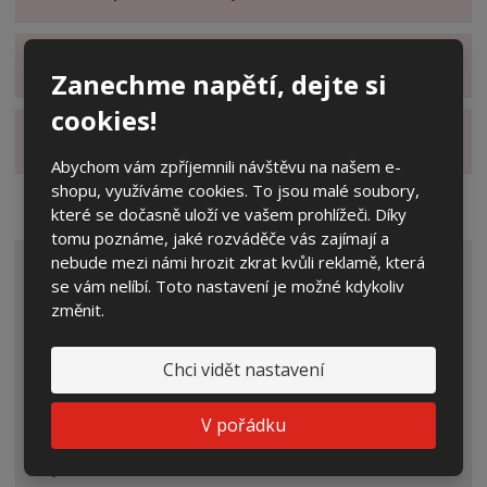
Zobrazit hodnocení produktu
Zanechme napětí, dejte si
cookies!
Zobrazit alternativní produkty
Abychom vám zpříjemnili návštěvu na našem e-
shopu, využíváme cookies. To jsou malé soubory,
které se dočasně uloží ve vašem prohlížeči. Díky
tomu poznáme, jaké rozváděče vás zajímají a
nebude mezi námi hrozit zkrat kvůli reklamě, která
VŠECHNY KATEGORIE
se vám nelíbí. Toto nastavení je možné kdykoliv
změnit.
Elektroměrové rozvaděče
Prázdné skříně
Chci vidět nastavení
Rozpojovací jistící skříně
V pořádku
Přípojkové skříně
Plynoměrové skříně