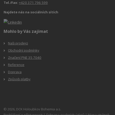
Tel./Fax:
+420 371 796 599
Najdete nás na sociálních sítích
Mohlo by Vás zajímat
Naši prodejci
Obchodní podmínky
Značení PNE 35 7040
Reference
Doprava
Způsob platby
© 2026, DCK Holoubkov Bohemia a.s.
Prohlášení o přístupnosti
|
Ochrana osobních údajů
|
Mapa stránek