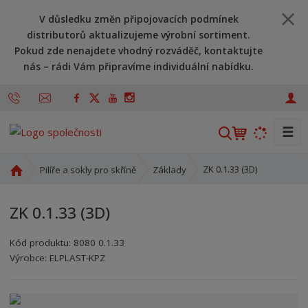
V důsledku změn připojovacích podmínek
distributorů aktualizujeme výrobní sortiment.
Pokud zde nenajdete vhodný rozváděč, kontaktujte
nás – rádi Vám připravíme individuální nabídku.
☰
V
y
h
Ú
ZK 0.1.33 (3D)
Pilíře a sokly pro skříně
Základy
l
v
o
e
ZK 0.1.33 (3D)
d
d
n
a
Kód produktu:
8080 0.1.33
í
t
Kód výrobce:
Kód dodavatele:
8595208609619
8595208609619
Výrobce:
ELPLAST-KPZ
s
t
r
a