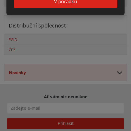
V pořádku
Výprodej
Distribuční společnost
EG.D
ČEZ
Novinky
Ať vám nic neunikne
Přihlásit