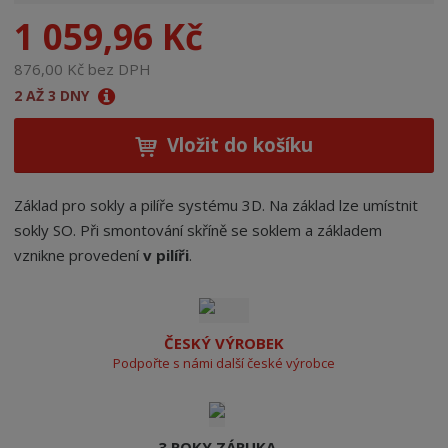
n
1 059,96 Kč
a
876,00 Kč bez DPH
2 AŽ 3 DNY
Vložit do košíku
Základ pro sokly a pilíře systému 3D. Na základ lze umístnit
sokly SO. Při smontování skříně se soklem a základem
vznikne provedení
v pilíři
.
ČESKÝ VÝROBEK
Podpořte s námi další české výrobce
3 ROKY ZÁRUKA