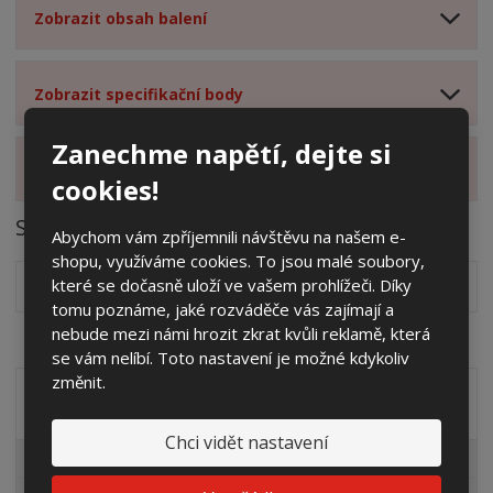
Zobrazit obsah balení
Zobrazit specifikační body
Zanechme napětí, dejte si
Zobrazit hodnocení produktu
cookies!
Soubory ke stažení
Abychom vám zpříjemnili návštěvu na našem e-
shopu, využíváme cookies. To jsou malé soubory,
které se dočasně uloží ve vašem prohlížeči. Díky
Návod k montáži základů
pdf
(119.07 Kb)
tomu poznáme, jaké rozváděče vás zajímají a
nebude mezi námi hrozit zkrat kvůli reklamě, která
se vám nelíbí. Toto nastavení je možné kdykoliv
změnit.
Akční nabídky
Chci vidět nastavení
Pro fotovoltaiky