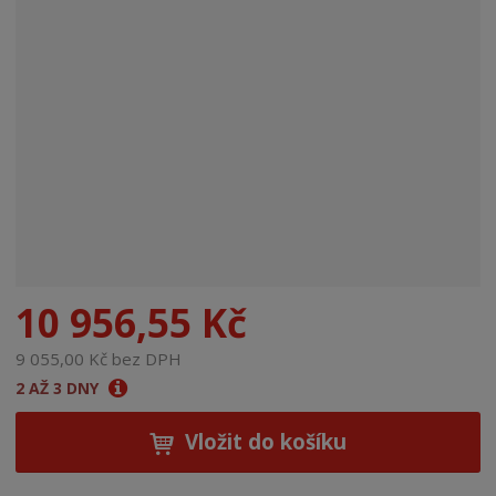
n
a
10 956,55 Kč
9 055,00 Kč bez DPH
2 AŽ 3 DNY
Vložit do košíku