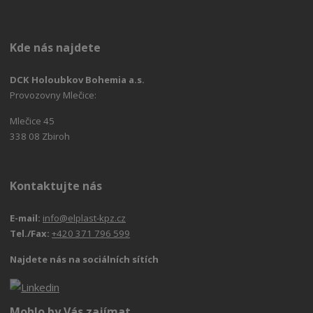
Kde nás najdete
DCK Holoubkov Bohemia a.s.
Provozovny Mlečice:
Mlečice 45
338 08 Zbiroh
Kontaktujte nás
E-mail:
info@elplast-kpz.cz
Tel./Fax:
+420 371 796 599
Najdete nás na sociálních sítích
Mohlo by Vás zajímat