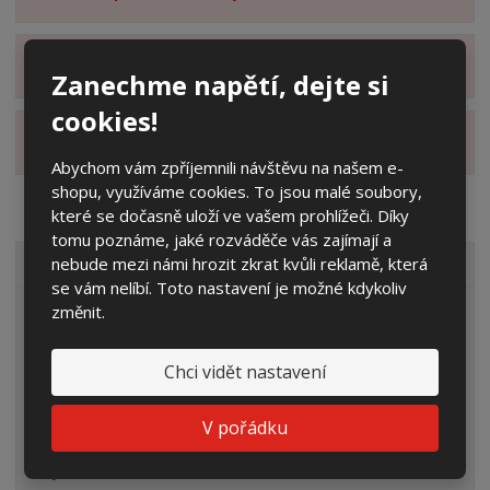
Zobrazit hodnocení produktu
Zanechme napětí, dejte si
cookies!
Zobrazit alternativní produkty
Abychom vám zpříjemnili návštěvu na našem e-
shopu, využíváme cookies. To jsou malé soubory,
které se dočasně uloží ve vašem prohlížeči. Díky
tomu poznáme, jaké rozváděče vás zajímají a
nebude mezi námi hrozit zkrat kvůli reklamě, která
VŠECHNY KATEGORIE
se vám nelíbí. Toto nastavení je možné kdykoliv
změnit.
Elektroměrové rozvaděče
Prázdné skříně
Chci vidět nastavení
Rozpojovací jistící skříně
V pořádku
Přípojkové skříně
Plynoměrové skříně