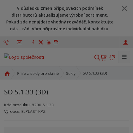
V důsledku změn připojovacích podmínek
distributorů aktualizujeme výrobní sortiment.
Pokud zde nenajdete vhodný rozváděč, kontaktujte
nás – rádi Vám připravíme individuální nabídku.
☰
V
y
h
Ú
SO 5.1.33 (3D)
Pilíře a sokly pro skříně
Sokly
l
v
o
e
SO 5.1.33 (3D)
d
d
n
a
Kód produktu:
8200 5.1.33
í
t
Kód výrobce:
Kód dodavatele:
8595208613579
8595208613579
Výrobce:
ELPLAST-KPZ
s
t
r
a