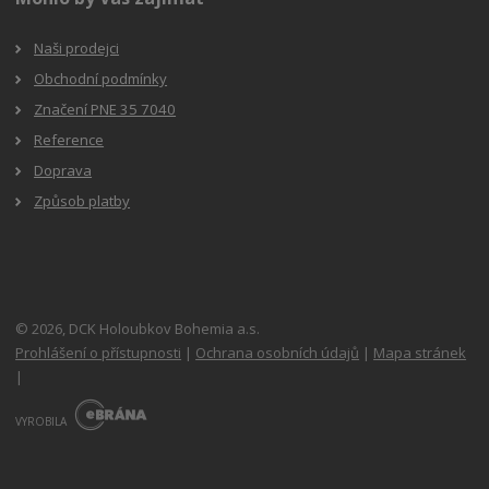
Naši prodejci
Obchodní podmínky
Značení PNE 35 7040
Reference
Doprava
Způsob platby
© 2026, DCK Holoubkov Bohemia a.s.
Prohlášení o přístupnosti
|
Ochrana osobních údajů
|
Mapa stránek
|
E
B
VYROBILA
R
Á
N
A
.