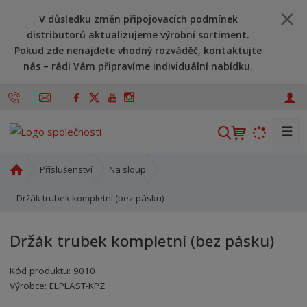
V důsledku změn připojovacích podmínek
distributorů aktualizujeme výrobní sortiment.
Pokud zde nenajdete vhodný rozváděč, kontaktujte
nás – rádi Vám připravíme individuální nabídku.
☰
V
y
h
Ú
Příslušenství
Na sloup
l
v
o
Držák trubek kompletní (bez pásku)
e
d
d
n
a
Držák trubek kompletní (bez pásku)
í
t
s
Kód produktu:
9010
t
Kód výrobce:
Kód dodavatele:
8595208606854
8595208606854
Výrobce:
ELPLAST-KPZ
r
a