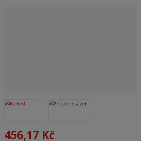
n
a
456,17 Kč