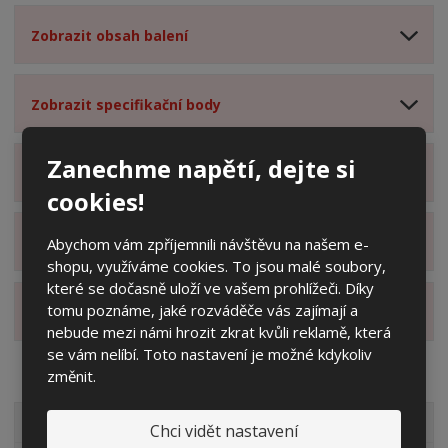
Zobrazit obsah balení
Zobrazit specifikační body
Zanechme napětí, dejte si
Zobrazit technické parametry
cookies!
Zobrazit hodnocení produktu
Abychom vám zpříjemnili návštěvu na našem e-
shopu, využíváme cookies. To jsou malé soubory,
které se dočasně uloží ve vašem prohlížeči. Díky
tomu poznáme, jaké rozváděče vás zajímají a
Zobrazit alternativní produkty
nebude mezi námi hrozit zkrat kvůli reklamě, která
se vám nelíbí. Toto nastavení je možné kdykoliv
změnit.
VŠECHNY KATEGORIE
Chci vidět nastavení