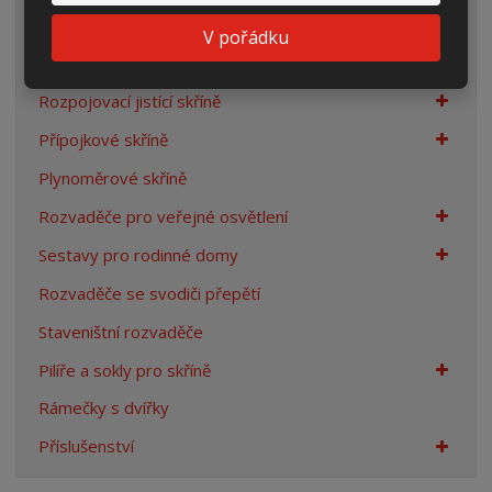
Elektroměrové rozvaděče
V pořádku
Prázdné skříně
Rozpojovací jistící skříně
Přípojkové skříně
Plynoměrové skříně
Rozvaděče pro veřejné osvětlení
Sestavy pro rodinné domy
Rozvaděče se svodiči přepětí
Staveništní rozvaděče
Pilíře a sokly pro skříně
Rámečky s dvířky
Příslušenství