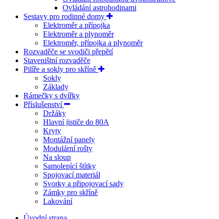
Ovládání astrohodinami
Sestavy pro rodinné domy
Elektroměr a přípojka
Elektroměr a plynoměr
Elektroměr, přípojka a plynoměr
Rozvaděče se svodiči přepětí
Staveništní rozvaděče
Pilíře a sokly pro skříně
Sokly
Základy
Rámečky s dvířky
Příslušenství
Držáky
Hlavní jističe do 80A
Kryty
Montážní panely
Modulární rošty
Na sloup
Samolepící štítky
Spojovací materiál
Svorky a připojovací sady
Zámky pro skříně
Lakování
Úvodní strana