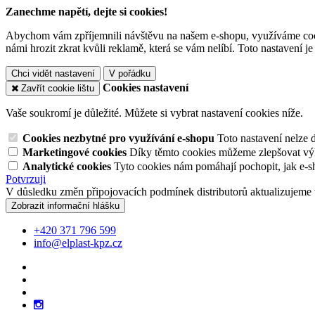
Zanechme napětí, dejte si cookies!
Abychom vám zpříjemnili návštěvu na našem e-shopu, využíváme cooki
námi hrozit zkrat kvůli reklamě, která se vám nelíbí. Toto nastavení 
Chci vidět nastavení
V pořádku
Cookies nastavení
Zavřít cookie lištu
Vaše soukromí je důležité. Můžete si vybrat nastavení cookies níže.
Cookies nezbytné pro využívání e-shopu
Toto nastavení nelze 
Marketingové cookies
Díky těmto cookies můžeme zlepšovat výko
Analytické cookies
Tyto cookies nám pomáhají pochopit, jak e-s
Potvrzuji
V důsledku změn připojovacích podmínek distributorů aktualizujeme 
Zobrazit informační hlášku
+420 371 796 599
info@elplast-kpz.cz