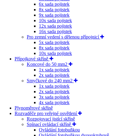
6x sada pojistek
8x sada pojistek
9x sada pojistek
10x sada pojistek
12x sada pojistek
16x sada pojistek
Pro zemní vedení s dělenou přípojnicí
5x sada pojistek
8x sada pojistek
10x sada pojistek
Přípojkové skříně
Koncové do 50 mm2
1x sada pojistek
2x sada pojistek
Smyčkové do 240 mm2
1x sada pojistek
2x sada pojistek
3x sada pojistek
4x sada pojistek
Plynoměrové skříně
Rozvaděče pro veřejné osvětlení
Rozpojovací jistící skříně
Spínací ovládací skříně
Ovládání fotobuňkou
Ovládání fotobuňkou dvouokruhově