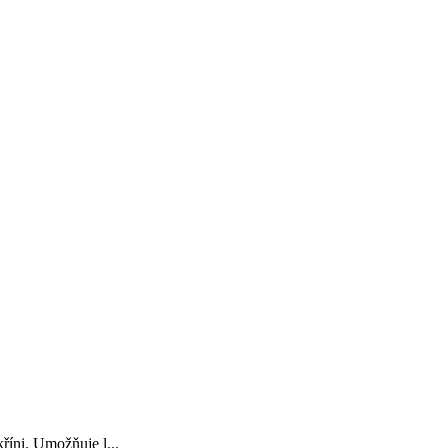
říni. Umožňuje l...