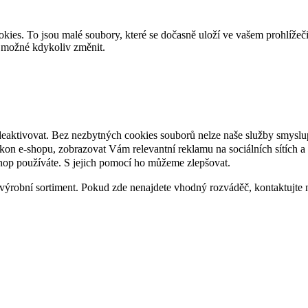
es. To jsou malé soubory, které se dočasně uloží ve vašem prohlížeč
je možné kdykoliv změnit.
deaktivovat. Bez nezbytných cookies souborů nelze naše služby smyslu
n e-shopu, zobrazovat Vám relevantní reklamu na sociálních sítích a 
hop používáte. S jejich pomocí ho můžeme zlepšovat.
výrobní sortiment. Pokud zde nenajdete vhodný rozváděč, kontaktujte 