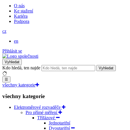
O nás
Ke stažení
Kariéra
Podpora
cz
en
Přihlásit se
Vyhledat
Kdo hledá, ten najde
Vyhledat
☰
všechny kategorie
všechny kategorie
Elektroměrové rozvaděče
Pro přímé měření
Třífázové
Jednotarifní
Dvoutarifní