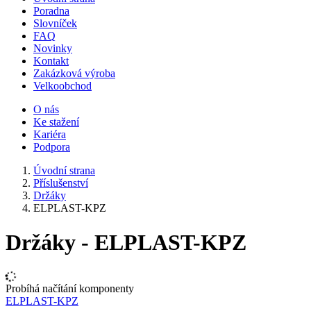
Poradna
Slovníček
FAQ
Novinky
Kontakt
Zakázková výroba
Velkoobchod
O nás
Ke stažení
Kariéra
Podpora
Úvodní strana
Příslušenství
Držáky
ELPLAST-KPZ
Držáky - ELPLAST-KPZ
Probíhá načítání komponenty
ELPLAST-KPZ