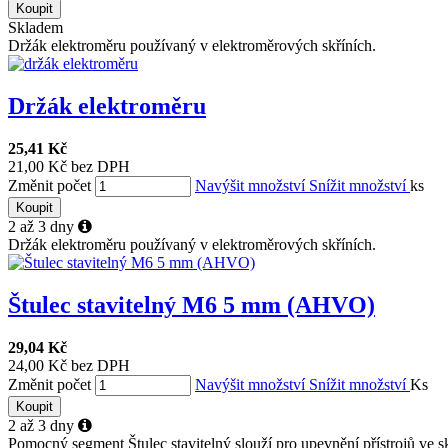
Koupit
Skladem
Držák elektroměru používaný v elektroměrových skříních.
Držák elektroměru
25,41 Kč
21,00 Kč bez DPH
Změnit počet
Navýšit množství
Snížit množství
ks
Koupit
2 až 3 dny
Držák elektroměru používaný v elektroměrových skříních.
Štulec stavitelný M6 5 mm (AHVO)
29,04 Kč
24,00 Kč bez DPH
Změnit počet
Navýšit množství
Snížit množství
Ks
Koupit
2 až 3 dny
Pomocný segment Štulec stavitelný slouží pro upevnění přístrojů ve sk