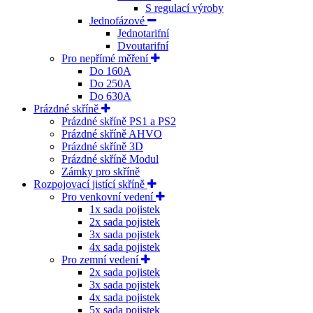
S regulací výroby
Jednofázové
Jednotarifní
Dvoutarifní
Pro nepřímé měření
Do 160A
Do 250A
Do 630A
Prázdné skříně
Prázdné skříně PS1 a PS2
Prázdné skříně AHVO
Prázdné skříně 3D
Prázdné skříně Modul
Zámky pro skříně
Rozpojovací jistící skříně
Pro venkovní vedení
1x sada pojistek
2x sada pojistek
3x sada pojistek
4x sada pojistek
Pro zemní vedení
2x sada pojistek
3x sada pojistek
4x sada pojistek
5x sada pojistek