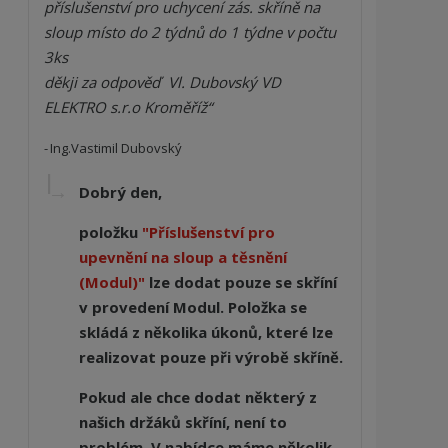
příslušenství pro uchycení zás. skříně na 
sloup místo do 2 týdnů do 1 týdne v počtu 
3ks

děkji za odpověď  Vl. Dubovský VD 
ELEKTRO s.r.o Kroměříž
Ing.Vastimil Dubovský
Dobrý den,
položku
"Příslušenství pro
upevnění na sloup a těsnění
(Modul)"
lze dodat pouze se skříní
v provedení Modul. Položka se
skládá z několika úkonů, které lze
realizovat pouze při výrobě skříně.
Pokud ale chce dodat některý z
našich držáků skříní, není to
problém. V nabídce máme několik