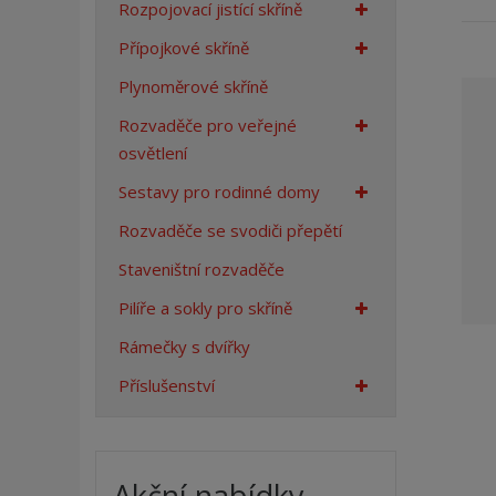
Rozpojovací jistící skříně
a
n
Přípojkové skříně
a
Plynoměrové skříně
Rozvaděče pro veřejné
osvětlení
Sestavy pro rodinné domy
Rozvaděče se svodiči přepětí
Staveništní rozvaděče
Pilíře a sokly pro skříně
Rámečky s dvířky
Příslušenství
Akční nabídky