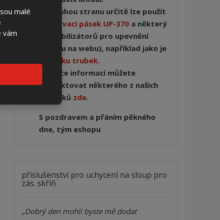
jsou malé
Na druhou stranu určitě lze použít
é
upeňovací pásek UP-370
a některý
se vám
ze stabilizátorů pro upevnění
(nejsou na webu), například jako je
u
držáku trubek
.
Pro více informací můžete
kontaktovat některého z našich
techniků
zde
.
S pozdravem a přáním pěkného
dne, tým eshopu
příslušenství pro uchycení na sloup pro
zás. skříň
Dobrý den mohli byste mě dodat 