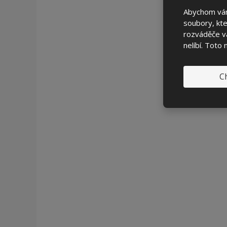
Stu
Abychom vám
soubory, kte
St
rozváděče vá
nelíbí. Toto
Ch