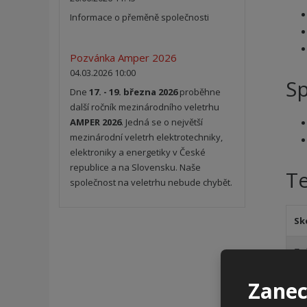
Informace o přeměně společnosti
Pozvánka Amper 2026
04.03.2026 10:00
Sp
Dne
17. - 19. března 2026
proběhne
další ročník mezinárodního veletrhu
AMPER 2026
. Jedná se o největší
mezinárodní veletrh elektrotechniky,
elektroniky a energetiky v České
republice a na Slovensku. Naše
T
společnost na veletrhu nebude chybět.
Sk
Zp
Ma
Zanec