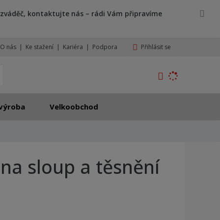
zváděč, kontaktujte nás – rádi Vám připravíme
Přihlásit se
O nás
Ke stažení
Kariéra
Podpora
K
yhledat
d
o
h
výroba
Velkoobchod
l
e
d
á
,
 na sloup a těsnění
t
e
n
n
a