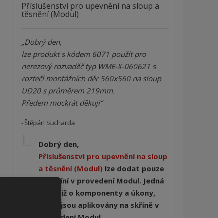
Příslušenství pro upevnění na sloup a
těsnění (Modul)
Dobrý den,

lze produkt s kódem 6071 použít pro 
nerezový rozvaděč typ WME-X-060621 s 
roztečí montážních děr 560x560 na sloup 
UD20 s průměrem 219mm.

Předem mockrát děkuji
Štěpán Sucharda
Dobrý den,
Příslušenství pro upevnění na sloup
a těsnění (Modul)
lze dodat pouze
se skříní v provedení Modul. Jedná
se totiž o komponenty a úkony,
které jsou aplikovány na skříně v
provedení Modul.