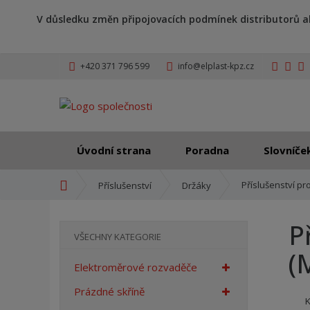
V důsledku změn připojovacích podmínek distributorů a
+420 371 796 599
info@elplast-kpz.cz
Úvodní strana
Poradna
Slovníče
Ú
Příslušenství pr
Příslušenství
Držáky
v
o
P
d
VŠECHNY KATEGORIE
n
(
í
Elektroměrové rozvaděče
s
t
Prázdné skříně
r