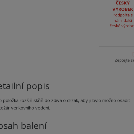
ČESKÝ
VÝROBEK
Podpořte s
námi další
české výrob
Zeptejte s
tailní popis
 položka rozšíří skříň do zdiva o držák, aby jí bylo možno osadit
tožár venkovního vedení.
bsah balení