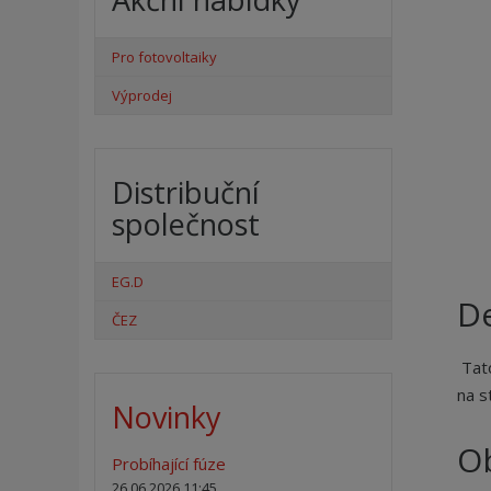
Pro fotovoltaiky
Výprodej
Distribuční
společnost
EG.D
De
ČEZ
Tato
na s
Novinky
O
Probíhající fúze
26.06.2026 11:45