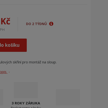
j
d
e
 Kč
DO 2 TÝDNŮ
DPH
do košíku
ových skříní pro montáž na sloup.
popis
3 ROKY ZÁRUKA
Poskytujeme záruku