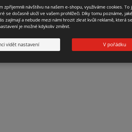
peň krytí IP
Ostatní
 zpříjemnili návštěvu na našem e-shopu, využíváme cookies. To 
ré se dočasně uloží ve vašem prohlížeči. Díky tomu poznáme, jak
upeň mechanického krytí IK
Ostatní
s zajímají a nebude mezi námi hrozit zkrat kvůli reklamě, která 
 nastavení je možné kdykoliv změnit.
ci vidět nastavení
V pořádku