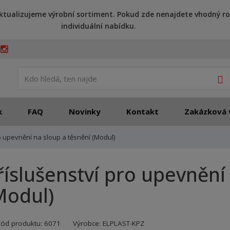
ktualizujeme výrobní sortiment. Pokud zde nenajdete vhodný ro
individuální nabídku.
V
k
FAQ
Novinky
Kontakt
Zakázková 
o upevnění na sloup a těsnění (Modul)
říslušenství pro upevnění
Modul)
Kód výrobce:
Kód dodavatele:
8595208605413
8595208605413
Kód produktu:
6071
Výrobce:
ELPLAST-KPZ