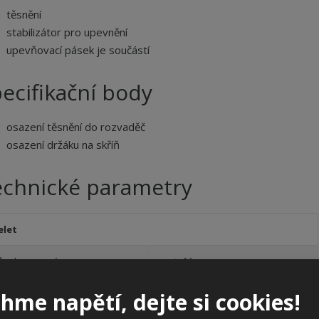
těsnění
stabilizátor pro upevnění
upevňovací pásek je součástí
ecifikační body
osazení těsnění do rozvaděč
osazení držáku na skříň
echnické parametry
elet
ůsob osazení
na stožár
ximální průměr
370 mm
hme napětí, dejte si cookies!