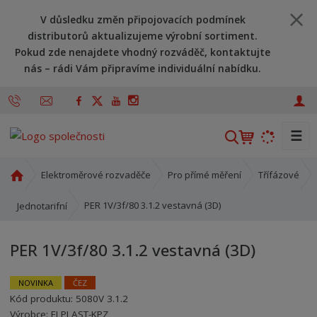
V důsledku změn připojovacích podmínek
distributorů aktualizujeme výrobní sortiment.
Pokud zde nenajdete vhodný rozváděč, kontaktujte
nás – rádi Vám připravíme individuální nabídku.
☰
V
y
h
Ú
Elektroměrové rozvaděče
Pro přímé měření
Třífázové
l
v
o
e
PER 1V/3f/80 3.1.2 vestavná (3D)
Jednotarifní
d
d
n
a
PER 1V/3f/80 3.1.2 vestavná (3D)
í
t
s
t
NOVINKA
ČEZ
r
Kód produktu:
5080V 3.1.2
Kód výrobce:
Kód dodavatele:
8595208638893
8595208638893
a
Výrobce:
ELPLAST-KPZ