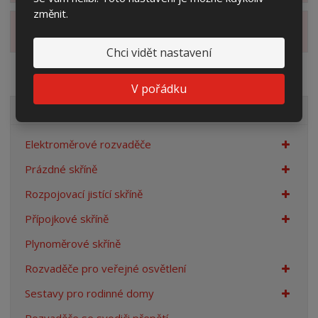
změnit.
Zobrazit alternativní produkty
Chci vidět nastavení
V pořádku
VŠECHNY KATEGORIE
Elektroměrové rozvaděče
Prázdné skříně
Rozpojovací jistící skříně
Přípojkové skříně
Plynoměrové skříně
Rozvaděče pro veřejné osvětlení
Sestavy pro rodinné domy