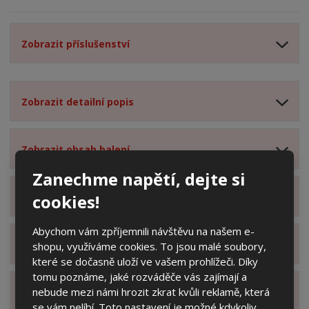
Zobrazit příslušenství
Zobrazit detailní popis
Zobrazit obsah balení
Zanechme napětí, dejte si
cookies!
Zobrazit specifikační body
Abychom vám zpříjemnili návštěvu na našem e-
Zobrazit technické parametry
shopu, využíváme cookies. To jsou malé soubory,
které se dočasně uloží ve vašem prohlížeči. Díky
tomu poznáme, jaké rozváděče vás zajímají a
nebude mezi námi hrozit zkrat kvůli reklamě, která
Zobrazit hodnocení produktu
se vám nelíbí. Toto nastavení je možné kdykoliv