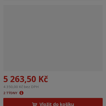
n
a
5 263,50 Kč
4 350,00 Kč bez DPH
2 TÝDNY
Vložit do košíku