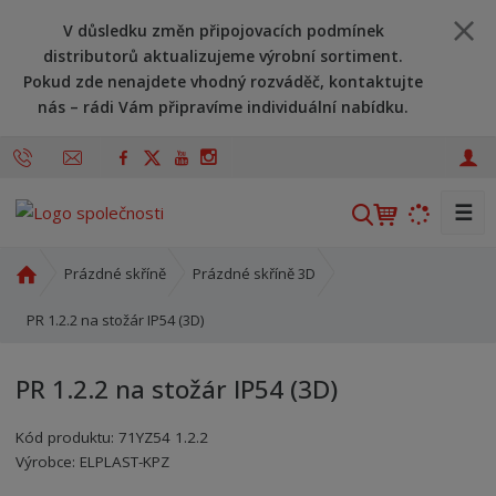
V důsledku změn připojovacích podmínek
distributorů aktualizujeme výrobní sortiment.
Pokud zde nenajdete vhodný rozváděč, kontaktujte
nás – rádi Vám připravíme individuální nabídku.
☰
V
y
h
Ú
Prázdné skříně
Prázdné skříně 3D
l
v
o
PR 1.2.2 na stožár IP54 (3D)
e
d
d
n
a
PR 1.2.2 na stožár IP54 (3D)
í
t
s
Kód produktu:
71YZ54 1.2.2
t
Kód výrobce:
Kód dodavatele:
8595208634048
8595208634048
Výrobce:
ELPLAST-KPZ
r
a