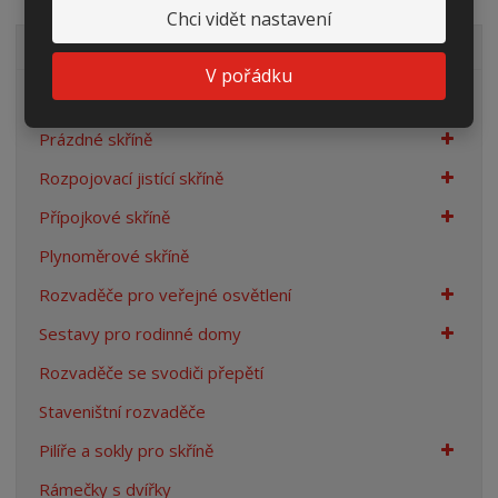
Chci vidět nastavení
VŠECHNY KATEGORIE
V pořádku
Elektroměrové rozvaděče
Prázdné skříně
Rozpojovací jistící skříně
Přípojkové skříně
Plynoměrové skříně
Rozvaděče pro veřejné osvětlení
Sestavy pro rodinné domy
Rozvaděče se svodiči přepětí
Staveništní rozvaděče
Pilíře a sokly pro skříně
Rámečky s dvířky