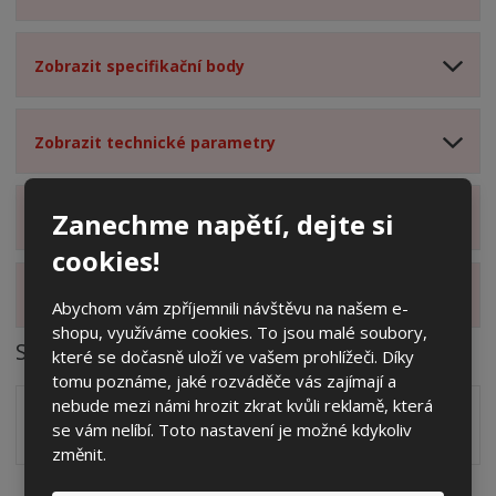
Zobrazit specifikační body
Zobrazit technické parametry
Zanechme napětí, dejte si
Zobrazit hodnocení produktu
cookies!
Zobrazit alternativní produkty
Abychom vám zpříjemnili návštěvu na našem e-
shopu, využíváme cookies. To jsou malé soubory,
Soubory ke stažení
které se dočasně uloží ve vašem prohlížeči. Díky
tomu poznáme, jaké rozváděče vás zajímají a
nebude mezi námi hrozit zkrat kvůli reklamě, která
Zakótovaný nákres skříně systému 3D včetně rozložení
se vám nelíbí. Toto nastavení je možné kdykoliv
zálisků ve formátu PDF
pdf
(60.24 Kb)
změnit.