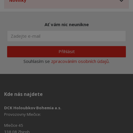
Novinky
Ať vám nic neunikne
Přihlásit
Souhlasím se
zpracováním osobních údajů
.
Kde nás najdete
DCK Holoubkov Bohemia a.s.
Provozovny Mlečice:
Mlečice 45
338 08 Zbiroh