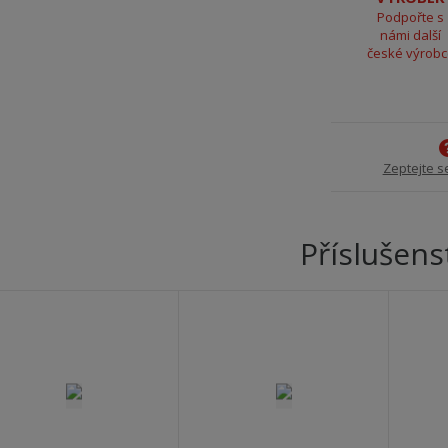
Podpořte s
námi další
české výrob
Zeptejte s
Příslušens