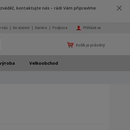
zváděč, kontaktujte nás – rádi Vám připravíme
Přihlásit se
 nás
Ke stažení
Kariéra
Podpora
K
yhledat
Košík je prázdný
d
o
h
výroba
Velkoobchod
l
e
d
á
,
t
e
n
n
a