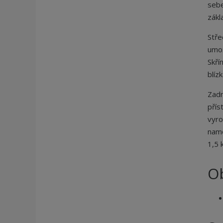
sebe
zákl
Stře
umož
Skří
blíz
Zadn
přís
vyro
namo
1,5 
O