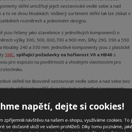
onenty skříní umožňují jejich sestavování vedle sebe a nad
 a to ve dvou hloubkách. Veškerý sortiment skříní tak lze získat v
atibilních rozměrech a jednotném designu.
ně jsou řešeny jako stavebnice z jednotlivých komponentů o
ěrech výšky 300, 500, 600,700 a 900 mm, šířky 290, 390 a 550
 hloubky 240 a 350 mm. Jednotlivé komponenty jsou z plastické
ty
SMC
,
splňující požadavky na hořlavost V0 a HB40
s
vou pro expozici na povětrnosti a vhodnými vlastnostmi pro
trotechniku.
otlivé skříně lze libovolně sestavovat vedle sebe a nad sebe bez
ení do skříní nebo pilířů dvou hloubek. Jednotlivé komponenty
 konstrukčně řešeny tak, aby jejich montáž byla jednoduchá a užití
hme napětí, dejte si cookies!
ylo široké spektrum požadavků elektrotechniky v jednotlivých
tvích. Rozvaděče 3D lze montovat na sloup, na povrch, zazdívat
ísťovat do volného prostranství jako pilíř.
 zpříjemnili návštěvu na našem e-shopu, využíváme cookies. To 
ré se dočasně uloží ve vašem prohlížeči. Díky tomu poznáme, jak
e rozvaděče jsou zvenčí opatřeny jemnými žebry, které