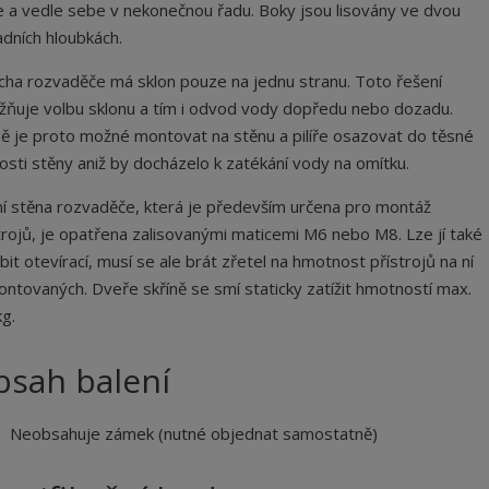
 a vedle sebe v nekonečnou řadu. Boky jsou lisovány ve dvou
adních hloubkách.
cha rozvaděče má sklon pouze na jednu stranu. Toto řešení
ňuje volbu sklonu a tím i odvod vody dopředu nebo dozadu.
ně je proto možné montovat na stěnu a pilíře osazovat do těsné
kosti stěny aniž by docházelo k zatékání vody na omítku.
í stěna rozvaděče, která je především určena pro montáž
trojů, je opatřena zalisovanými maticemi M6 nebo M8. Lze jí také
bit otevírací, musí se ale brát zřetel na hmotnost přístrojů na ní
ntovaných. Dveře skříně se smí staticky zatížit hmotností max.
kg.
bsah balení
Neobsahuje zámek (nutné objednat samostatně)