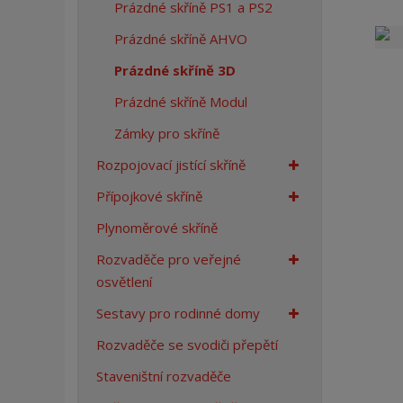
Prázdné skříně PS1 a PS2
a
n
Prázdné skříně AHVO
a
Prázdné skříně 3D
Prázdné skříně Modul
Zámky pro skříně
Rozpojovací jistící skříně
Přípojkové skříně
Plynoměrové skříně
Rozvaděče pro veřejné
osvětlení
Sestavy pro rodinné domy
Rozvaděče se svodiči přepětí
Staveništní rozvaděče