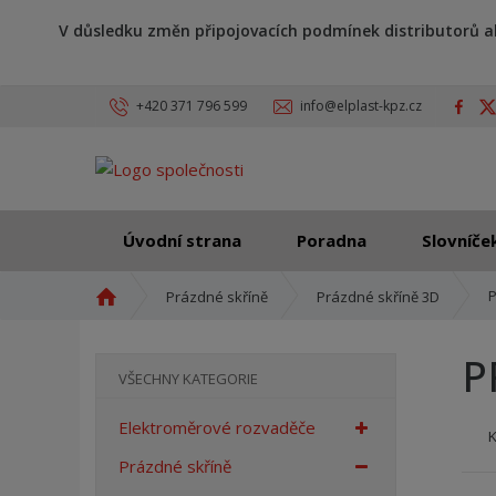
V důsledku změn připojovacích podmínek distributorů a
+420 371 796 599
info@elplast-kpz.cz
Úvodní strana
Poradna
Slovníče
Ú
P
Prázdné skříně
Prázdné skříně 3D
v
o
P
d
VŠECHNY KATEGORIE
n
í
Elektroměrové rozvaděče
s
t
Prázdné skříně
r