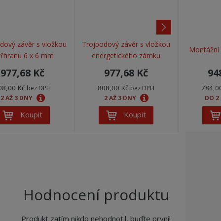
d
a
dový závěr s vložkou
Trojbodový závěr s vložkou
Montážní 
l
yřhranu 6 x 6 mm
energetického zámku
š
977,68 Kč
977,68 Kč
94
í
08,00 Kč
808,00 Kč
784,0
bez DPH
bez DPH
2 AŽ 3 DNY
2 AŽ 3 DNY
DO 2
Koupit
Koupit
Hodnocení produktu
Produkt zatím nikdo nehodnotil, buďte první!