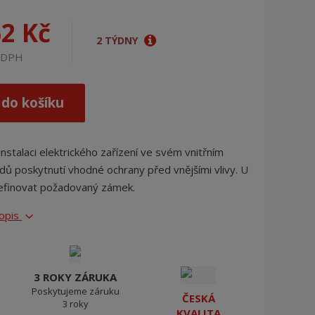
j
d
62 Kč
e
2 TÝDNY
z DPH
 do košíku
instalaci elektrického zařízení ve svém vnitřním
dů poskytnutí vhodné ochrany před vnějšími vlivy. U
definovat požadovaný zámek.
popis
3 ROKY ZÁRUKA
Poskytujeme záruku
ČESKÁ
3 roky
KVALITA