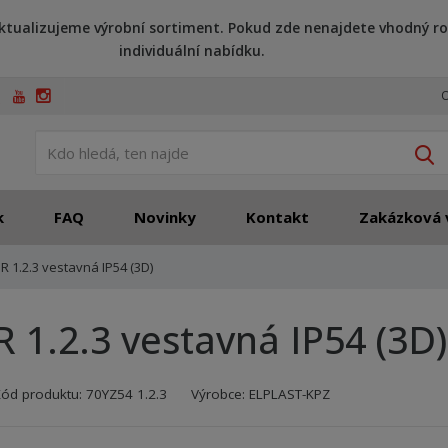
ktualizujeme výrobní sortiment. Pokud zde nenajdete vhodný ro
individuální nabídku.
O
V
k
FAQ
Novinky
Kontakt
Zakázková 
R 1.2.3 vestavná IP54 (3D)
R 1.2.3 vestavná IP54 (3D)
Kód výrobce:
Kód dodavatele:
8595208684302
8595208684302
Kód produktu:
70YZ54 1.2.3
Výrobce:
ELPLAST-KPZ