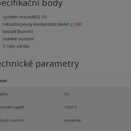
ecifikační body
systém rozvaděčů
3D
robustní pevný kompozitní skelet z
SMC
bezúdržbovost
snadné osazení
3 roky záruka
echnické parametry
elet
ačka
3D
enovité napětí
1000 V
ůsob osazení
vestavná