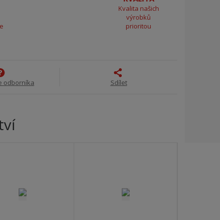
Kvalita našich
výrobků
ce
prioritou
e odborníka
Sdílet
tví