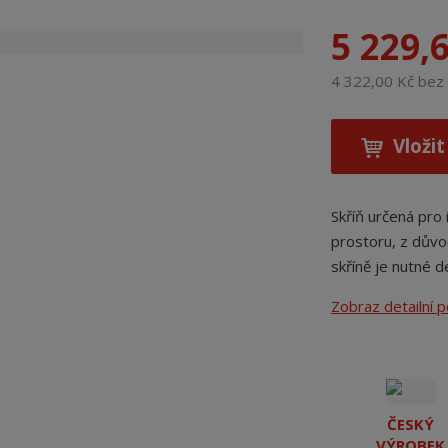
5 229,
4 322,00 Kč be
Vložit
Skříň určená pro 
prostoru, z důvo
skříně je nutné 
Zobraz detailní 
ČESKÝ
VÝROBEK