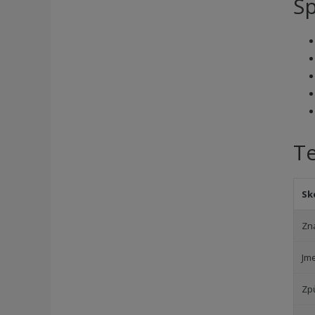
Sp
T
Sk
Zn
Jm
Zp