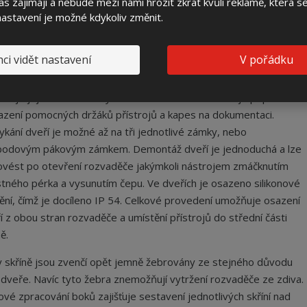
s zajímají a nebude mezi námi hrozit zkrat kvůli reklamě, která 
nadňují vylepování plakátů, a zároveň nenarušují estetiku
 nastavení je možné kdykoliv změnit.
aděče. Materiál a konstrukce dveří eliminuje jejich jakékoli vlnění
 prohnutí. Dveře jsou dostatečně odolné proti mechanickému
ci vidět nastavení
V pořádku
ození nebo destrukci.
Otevírání dveří je zajištěno v úhlu 200
pňů
, což zajišťuje dokonalý přístup montéra k zařízení v rozvaděči
lučuje jejich nechtěné vylomení. Vnitřní strana dveří je připravena
azení pomocných držáků přístrojů a kapes na dokumentaci.
kání dveří je možné až na tři jednotlivé zámky, nebo
bodovým pákovým zámkem. Demontáž dveří je jednoduchá a lze
rovést po otevření rozvaděče jakýmkoli nástrojem zmáčknutím
stného pérka a vysunutím čepu. Ve dveřích je osazeno silikonové
ění, čímž je docíleno IP 54. Celkové provedení umožňuje osazení
í z obou stran rozvaděče a umístění přístrojů do střední části
ě.
 skříně jsou zvenčí opět jemně žebrovány ze stejného důvodu
 dveře. Navíc tyto žebra znemožňují vytržení rozvaděče ze zdiva.
ové zpracování boků zajišťuje sestavení jednotlivých skříní nad