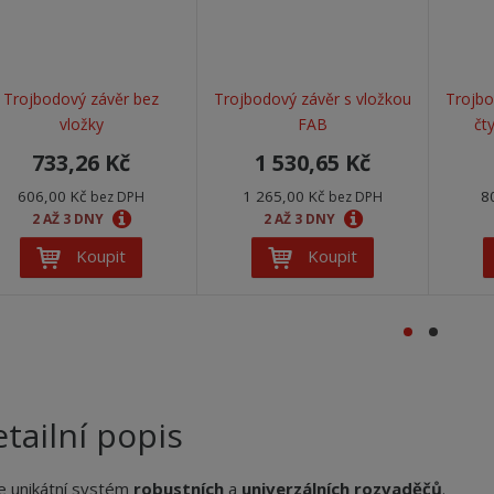
Trojbodový závěr bez
Trojbodový závěr s vložkou
Trojbo
vložky
FAB
čt
733,26 Kč
1 530,65 Kč
606,00 Kč
1 265,00 Kč
8
bez DPH
bez DPH
2 AŽ 3 DNY
2 AŽ 3 DNY
Koupit
Koupit
tailní popis
e unikátní systém
robustních
a
univerzálních rozvaděčů
.