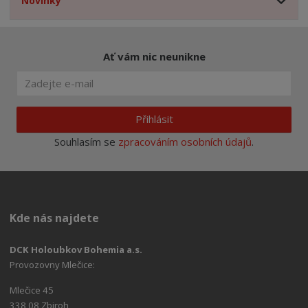
Novinky
Ať vám nic neunikne
Přihlásit
Souhlasím se
zpracováním osobních údajů
.
Kde nás najdete
DCK Holoubkov Bohemia a.s.
Provozovny Mlečice:
Mlečice 45
338 08 Zbiroh