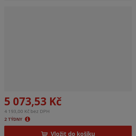
n
a
5 073,53 Kč
4 193,00 Kč bez DPH
2 TÝDNY
Vložit do košíku