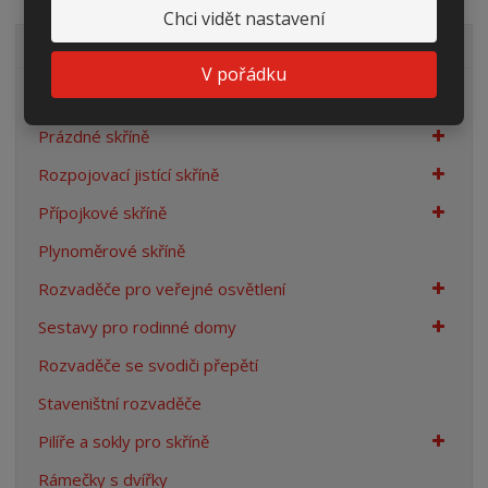
Chci vidět nastavení
VŠECHNY KATEGORIE
V pořádku
Elektroměrové rozvaděče
Prázdné skříně
Rozpojovací jistící skříně
Přípojkové skříně
Plynoměrové skříně
Rozvaděče pro veřejné osvětlení
Sestavy pro rodinné domy
Rozvaděče se svodiči přepětí
Staveništní rozvaděče
Pilíře a sokly pro skříně
Rámečky s dvířky