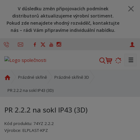
V důsledku změn připojovacích podmínek
distributorů aktualizujeme výrobní sortiment.
Pokud zde nenajdete vhodný rozváděč, kontaktujte
nás – rádi Vám připravíme individuální nabídku.
☰
V
y
h
Ú
Prázdné skříně
Prázdné skříně 3D
l
v
o
PR 2.2.2 na sokl IP43 (3D)
e
d
d
n
a
PR 2.2.2 na sokl IP43 (3D)
í
t
s
Kód produktu:
74YZ 2.2.2
t
Kód výrobce:
Kód dodavatele:
8595208606069
8595208606069
Výrobce:
ELPLAST-KPZ
r
a