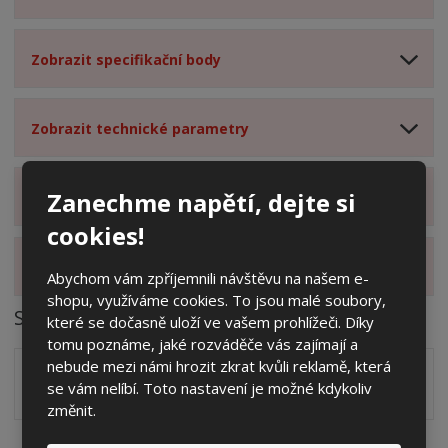
Zobrazit specifikační body
Zobrazit technické parametry
Zanechme napětí, dejte si
Zobrazit hodnocení produktu
cookies!
Zobrazit alternativní produkty
Abychom vám zpříjemnili návštěvu na našem e-
shopu, využíváme cookies. To jsou malé soubory,
Soubory ke stažení
které se dočasně uloží ve vašem prohlížeči. Díky
tomu poznáme, jaké rozváděče vás zajímají a
nebude mezi námi hrozit zkrat kvůli reklamě, která
Zakótovaný nákres skříně systému 3D včetně rozložení
se vám nelíbí. Toto nastavení je možné kdykoliv
zálisků ve formátu PDF
pdf
(60.24 Kb)
změnit.