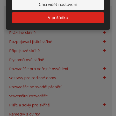
Chci vidět nastavení
VŠECHNY KATEGORIE
V pořádku
Elektroměrové rozvaděče
Prázdné skříně
Rozpojovací jistící skříně
Přípojkové skříně
Plynoměrové skříně
Rozvaděče pro veřejné osvětlení
Sestavy pro rodinné domy
Rozvaděče se svodiči přepětí
Staveništní rozvaděče
Pilíře a sokly pro skříně
Rámečky s dvířky