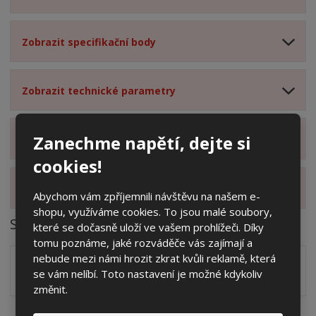
Zobrazit specifikační body
Zobrazit technické parametry
Zanechme napětí, dejte si
Zobrazit hodnocení produktu
cookies!
Zobrazit alternativní produkty
Abychom vám zpříjemnili návštěvu na našem e-
shopu, využíváme cookies. To jsou malé soubory,
Soubory ke stažení
které se dočasně uloží ve vašem prohlížeči. Díky
tomu poznáme, jaké rozváděče vás zajímají a
nebude mezi námi hrozit zkrat kvůli reklamě, která
Zakótovaný nákres skříně systému 3D včetně rozložení
se vám nelíbí. Toto nastavení je možné kdykoliv
zálisků ve formátu PDF
pdf
(60.24 Kb)
změnit.