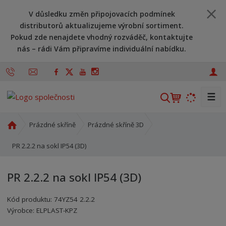
V důsledku změn připojovacích podmínek
distributorů aktualizujeme výrobní sortiment.
Pokud zde nenajdete vhodný rozváděč, kontaktujte
nás – rádi Vám připravíme individuální nabídku.
☰
V
y
h
Ú
Prázdné skříně
Prázdné skříně 3D
l
v
o
PR 2.2.2 na sokl IP54 (3D)
e
d
d
n
a
PR 2.2.2 na sokl IP54 (3D)
í
t
s
Kód produktu:
74YZ54 2.2.2
t
Kód výrobce:
Kód dodavatele:
8595208696381
8595208696381
Výrobce:
ELPLAST-KPZ
r
a