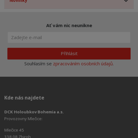
Novinky
Ať vám nic neunikne
Přihlásit
Souhlasím se
zpracováním osobních údajů
.
Kde nás najdete
DCK Holoubkov Bohemia a.s.
Provozovny Mlečice:
Mlečice 45
338 08 Zbiroh