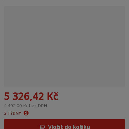
n
a
5 326,42 Kč
4 402,00 Kč bez DPH
2 TÝDNY
Vložit do košíku