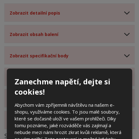
Zobrazit detailní popis
Zobrazit obsah balení
Zobrazit specifikační body
Zobrazit technické parametry
Zanechme napětí, dejte si
cookies!
Zobrazit hodnocení produktu
Abychom vám zpříjemnili návštěvu na našem e-
shopu, využíváme cookies. To jsou malé soubory,
které se dočasně uloží ve vašem prohlížeči. Díky
Zobrazit alternativní produkty
tomu poznáme, jaké rozváděče vás zajímají a
nebude mezi námi hrozit zkrat kvůli reklamě, která
Soubory ke stažení
se vám nelíbí. Toto nastavení je možné kdykoliv