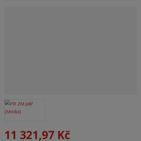
n
a
11 321,97 Kč