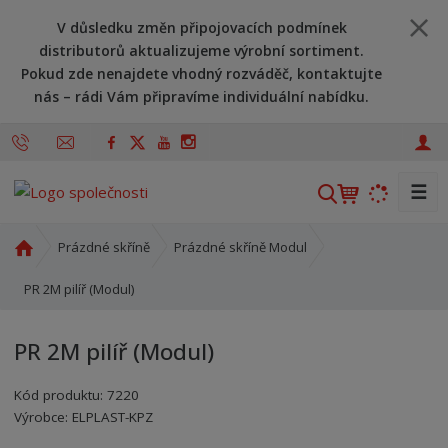
V důsledku změn připojovacích podmínek
distributorů aktualizujeme výrobní sortiment.
Pokud zde nenajdete vhodný rozváděč, kontaktujte
nás – rádi Vám připravíme individuální nabídku.
☰
V
y
h
Ú
Prázdné skříně
Prázdné skříně Modul
l
v
o
PR 2M pilíř (Modul)
e
d
d
n
a
PR 2M pilíř (Modul)
í
t
s
Kód produktu:
7220
t
Kód výrobce:
Kód dodavatele:
8595208605895
8595208605895
Výrobce:
ELPLAST-KPZ
r
a