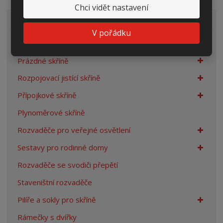
Chci vidět nastavení
VŠECHNY KATEGORIE
V pořádku
Elektroměrové rozvaděče
Prázdné skříně
Rozpojovací jistící skříně
Přípojkové skříně
Plynoměrové skříně
Rozvaděče pro veřejné osvětlení
Sestavy pro rodinné domy
Rozvaděče se svodiči přepětí
Staveništní rozvaděče
Pilíře a sokly pro skříně
Rámečky s dvířky