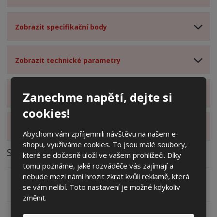
Zobrazit specifikační body
Zobrazit technické parametry
Zobrazit hodnocení produktu
Zanechme napětí, dejte si
cookies!
Zobrazit dotazy z poradny
Abychom vám zpříjemnili návštěvu na našem e-
shopu, využíváme cookies. To jsou malé soubory,
Soubory ke stažení
které se dočasně uloží ve vašem prohlížeči. Díky
tomu poznáme, jaké rozváděče vás zajímají a
nebude mezi námi hrozit zkrat kvůli reklamě, která
Zakótovaný nákres skříní systému Modul včetně rozložení
se vám nelíbí. Toto nastavení je možné kdykoliv
zálisků ve formátu PDF
pdf
(509.02 Kb)
změnit.