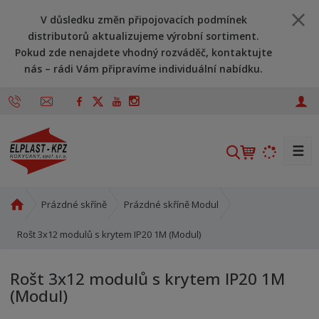
V důsledku změn připojovacích podmínek
distributorů aktualizujeme výrobní sortiment.
Pokud zde nenajdete vhodný rozváděč, kontaktujte
nás – rádi Vám připravíme individuální nabídku.
☰
V
y
h
l
Ú
Prázdné skříně
Prázdné skříně Modul
v
e
o
Rošt 3x12 modulů s krytem IP20 1M (Modul)
d
d
a
n
t
Rošt 3x12 modulů s krytem IP20 1M
í
(Modul)
s
t