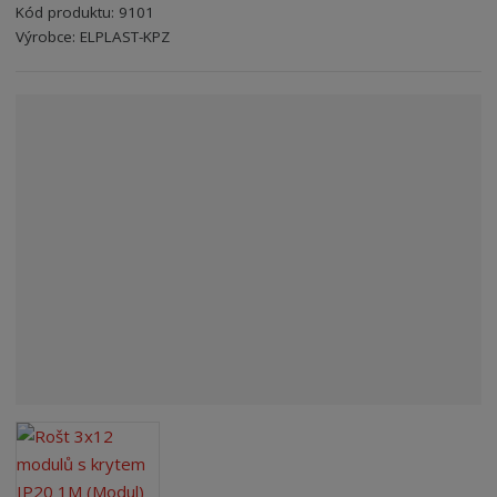
Kód produktu:
9101
r
Kód výrobce:
Kód dodavatele:
8595208707391
8595208707391
Výrobce:
ELPLAST-KPZ
a
n
a