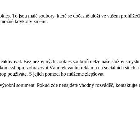
es. To jsou malé soubory, které se dočasně uloží ve vašem prohlížeč
je možné kdykoliv změnit.
deaktivovat. Bez nezbytných cookies souborů nelze naše služby smyslu
n e-shopu, zobrazovat Vám relevantní reklamu na sociálních sítích a 
hop používáte. S jejich pomocí ho můžeme zlepšovat.
výrobní sortiment. Pokud zde nenajdete vhodný rozváděč, kontaktujte 