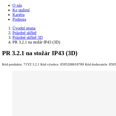
O nás
Ke stažení
Kariéra
Podpora
Úvodní strana
Prázdné skříně
Prázdné skříně 3D
PR 3.2.1 na stožár IP43 (3D)
PR 3.2.1 na stožár IP43 (3D)
Kód produktu:
71YZ 3.2.1
Kód výrobce:
8595208618789
Kód dodavatele:
859