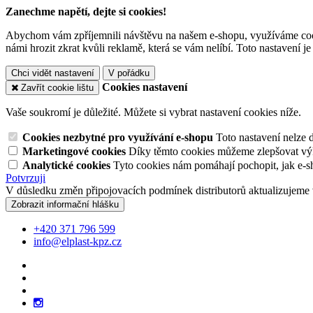
Zanechme napětí, dejte si cookies!
Abychom vám zpříjemnili návštěvu na našem e-shopu, využíváme cooki
námi hrozit zkrat kvůli reklamě, která se vám nelíbí. Toto nastavení 
Chci vidět nastavení
V pořádku
Cookies nastavení
Zavřít cookie lištu
Vaše soukromí je důležité. Můžete si vybrat nastavení cookies níže.
Cookies nezbytné pro využívání e-shopu
Toto nastavení nelze 
Marketingové cookies
Díky těmto cookies můžeme zlepšovat výko
Analytické cookies
Tyto cookies nám pomáhají pochopit, jak e-s
Potvrzuji
V důsledku změn připojovacích podmínek distributorů aktualizujeme 
Zobrazit informační hlášku
+420 371 796 599
info@elplast-kpz.cz