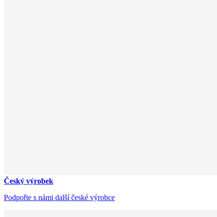
Český výrobek
Podpořte s námi další české výrobce