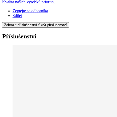
Kvalita našich výrobků prioritou
Zeptejte se odborníka
Sdílet
Zobrazit příslušenství
Skrýt příslušenství
Příslušenství