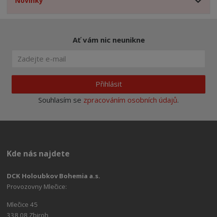
Novinky
Ať vám nic neunikne
Přihlásit
Souhlasím se
zpracováním osobních údajů
.
Kde nás najdete
DCK Holoubkov Bohemia a.s.
Provozovny Mlečice:
Mlečice 45
338 08 Zbiroh