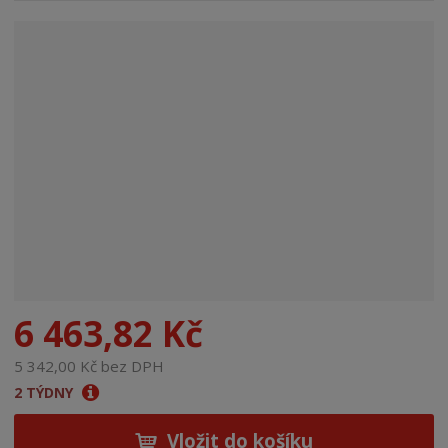
n
a
6 463,82 Kč
5 342,00 Kč bez DPH
2 TÝDNY
Vložit do košíku