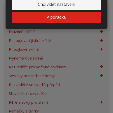
Chci vidět nastavení
VŠECHNY KATEGORIE
V pořádku
Elektroměrové rozvaděče
Prázdné skříně
Rozpojovací jistící skříně
Přípojkové skříně
Plynoměrové skříně
Rozvaděče pro veřejné osvětlení
Sestavy pro rodinné domy
Rozvaděče se svodiči přepětí
Staveništní rozvaděče
Pilíře a sokly pro skříně
Rámečky s dvířky