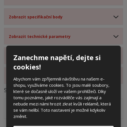
Zobrazit specifikační body
Zobrazit technické parametry
Zanechme napětí, dejte si
Zobrazit hodnocení produktu
cookies!
Zobrazit alternativní produkty
Abychom vám zpříjemnili návštěvu na našem e-
shopu, využíváme cookies. To jsou malé soubory,
Soubory ke stažení
které se dočasně uloží ve vašem prohlížeči. Díky
tomu poznáme, jaké rozváděče vás zajímají a
nebude mezi námi hrozit zkrat kvůli reklamě, která
Zakótovaný nákres skříně systému 3D včetně rozložení
se vám nelíbí. Toto nastavení je možné kdykoliv
zálisků ve formátu PDF
pdf
(60.24 Kb)
změnit.