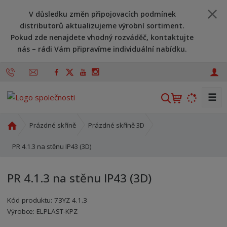
V důsledku změn připojovacích podmínek
distributorů aktualizujeme výrobní sortiment.
Pokud zde nenajdete vhodný rozváděč, kontaktujte
nás – rádi Vám připravíme individuální nabídku.
☰
V
y
h
Ú
Prázdné skříně
Prázdné skříně 3D
l
v
o
PR 4.1.3 na stěnu IP43 (3D)
e
d
d
n
a
PR 4.1.3 na stěnu IP43 (3D)
í
t
s
Kód produktu:
73YZ 4.1.3
t
Kód výrobce:
Kód dodavatele:
8595208695483
8595208695483
Výrobce:
ELPLAST-KPZ
r
a