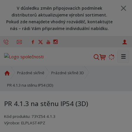
V důsledku změn připojovacích podmínek
distributorů aktualizujeme výrobní sortiment.
Pokud zde nenajdete vhodný rozváděč, kontaktujte
nás – rádi Vám připravíme individuální nabídku.
☰
V
y
h
Ú
Prázdné skříně
Prázdné skříně 3D
l
v
o
PR 4.1.3 na stěnu IP54 (3D)
e
d
d
n
a
PR 4.1.3 na stěnu IP54 (3D)
í
t
s
Kód produktu:
73YZ54 4.1.3
t
Kód výrobce:
Kód dodavatele:
8595208696664
8595208696664
Výrobce:
ELPLAST-KPZ
r
a