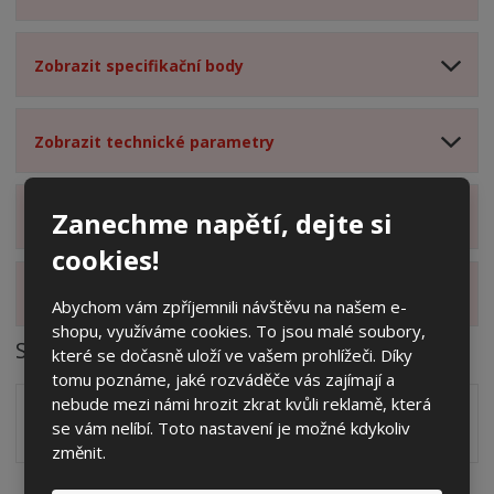
Zobrazit specifikační body
Zobrazit technické parametry
Zanechme napětí, dejte si
Zobrazit hodnocení produktu
cookies!
Zobrazit alternativní produkty
Abychom vám zpříjemnili návštěvu na našem e-
shopu, využíváme cookies. To jsou malé soubory,
Soubory ke stažení
které se dočasně uloží ve vašem prohlížeči. Díky
tomu poznáme, jaké rozváděče vás zajímají a
nebude mezi námi hrozit zkrat kvůli reklamě, která
Zakótovaný nákres skříně systému 3D včetně rozložení
se vám nelíbí. Toto nastavení je možné kdykoliv
zálisků ve formátu PDF
pdf
(60.24 Kb)
změnit.