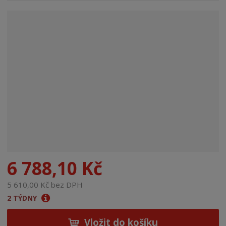
n
a
6 788,10 Kč
5 610,00 Kč bez DPH
2 TÝDNY
Vložit do košíku