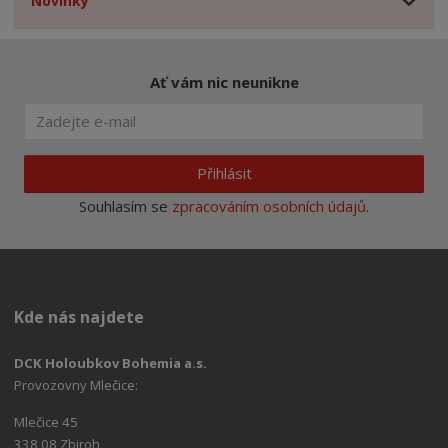
Novinky
Ať vám nic neunikne
Přihlásit
Souhlasím se
zpracováním osobních údajů
.
Kde nás najdete
DCK Holoubkov Bohemia a.s.
Provozovny Mlečice:
Mlečice 45
338 08 Zbiroh