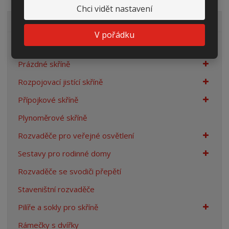
Chci vidět nastavení
VŠECHNY KATEGORIE
V pořádku
Elektroměrové rozvaděče
Prázdné skříně
Rozpojovací jistící skříně
Přípojkové skříně
Plynoměrové skříně
Rozvaděče pro veřejné osvětlení
Sestavy pro rodinné domy
Rozvaděče se svodiči přepětí
Staveništní rozvaděče
Pilíře a sokly pro skříně
Rámečky s dvířky