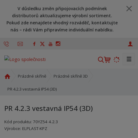
V důsledku změn připojovacích podmínek
distributorů aktualizujeme výrobní sortiment.
Pokud zde nenajdete vhodný rozváděč, kontaktujte
nás – rádi Vám připravíme individuální nabídku.
☰
V
y
h
Ú
Prázdné skříně
Prázdné skříně 3D
l
v
o
PR 4.2.3 vestavná IP54 (3D)
e
d
d
n
a
PR 4.2.3 vestavná IP54 (3D)
í
t
s
Kód produktu:
70YZ54 4.2.3
t
Kód výrobce:
Kód dodavatele:
8595208624636
8595208624636
Výrobce:
ELPLAST-KPZ
r
a