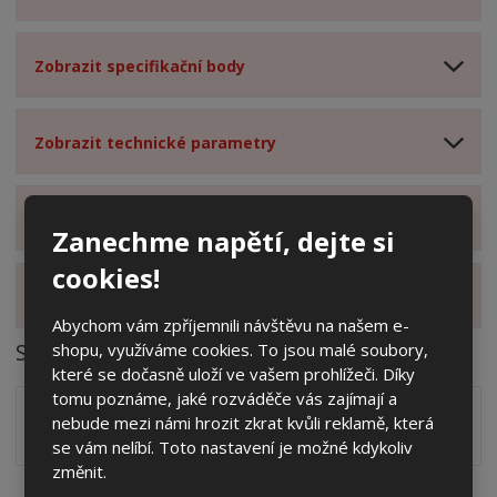
Zobrazit specifikační body
Zobrazit technické parametry
Zobrazit hodnocení produktu
Zanechme napětí, dejte si
cookies!
Zobrazit alternativní produkty
Abychom vám zpříjemnili návštěvu na našem e-
Soubory ke stažení
shopu, využíváme cookies. To jsou malé soubory,
které se dočasně uloží ve vašem prohlížeči. Díky
tomu poznáme, jaké rozváděče vás zajímají a
Zakótovaný nákres skříně systému 3D včetně rozložení
nebude mezi námi hrozit zkrat kvůli reklamě, která
zálisků ve formátu PDF
pdf
(60.24 Kb)
se vám nelíbí. Toto nastavení je možné kdykoliv
změnit.