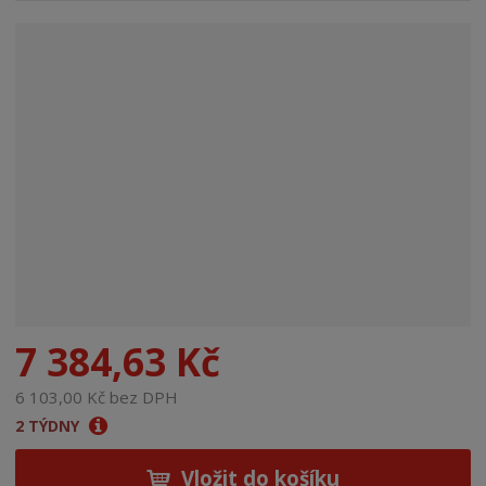
n
a
7 384,63 Kč
6 103,00 Kč bez DPH
2 TÝDNY
Vložit do košíku