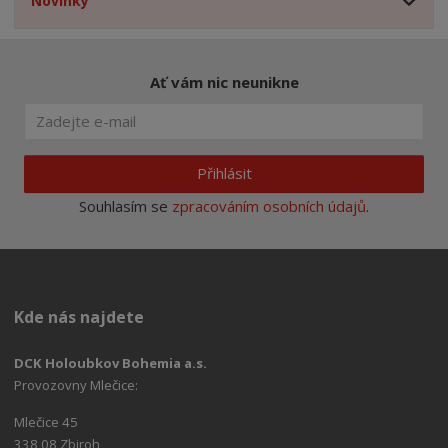
Novinky
Ať vám nic neunikne
Přihlásit
Souhlasím se
zpracováním osobních údajů
.
Kde nás najdete
DCK Holoubkov Bohemia a.s.
Provozovny Mlečice:
Mlečice 45
338 08 Zbiroh