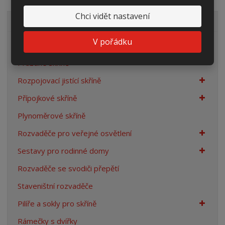
Chci vidět nastavení
VŠECHNY KATEGORIE
V pořádku
Elektroměrové rozvaděče
Prázdné skříně
Rozpojovací jistící skříně
Přípojkové skříně
Plynoměrové skříně
Rozvaděče pro veřejné osvětlení
Sestavy pro rodinné domy
Rozvaděče se svodiči přepětí
Staveništní rozvaděče
Pilíře a sokly pro skříně
Rámečky s dvířky