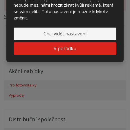
Zobrazit alternativní produkty
nebude mezi námi hrozit zkrat kvůli reklamě, která
se vám nelíbí. Toto nastavení je možné kdykoliv
Soubory ke stažení
změnit.
Zakótovaný nákres skříní systému Modul včetně rozložení
Chci vidět nastavení
zálisků ve formátu PDF
pdf
(509.02 Kb)
V pořádku
Akční nabídky
Pro fotovoltaiky
Výprodej
Distribuční společnost