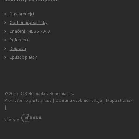
Naši prodejci
Obchodní podmínky
Značení PNE 35 7040
Reference
Doprava
Způsob platby
© 2026, DCK Holoubkov Bohemia a.s.
Prohlášení o přístupnosti
|
Ochrana osobních údajů
|
Mapa stránek
|
E
B
VYROBILA
R
Á
N
A
.