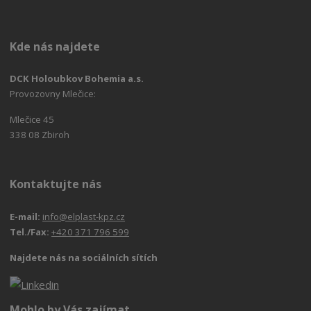
Kde nás najdete
DCK Holoubkov Bohemia a.s.
Provozovny Mlečice:
Mlečice 45
338 08 Zbiroh
Kontaktujte nás
E-mail:
info@elplast-kpz.cz
Tel./Fax:
+420 371 796 599
Najdete nás na sociálních sítích
Mohlo by Vás zajímat