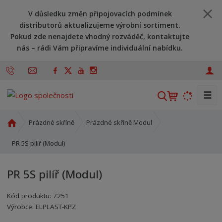
V důsledku změn připojovacích podmínek
distributorů aktualizujeme výrobní sortiment.
Pokud zde nenajdete vhodný rozváděč, kontaktujte
nás – rádi Vám připravíme individuální nabídku.
☰
V
y
h
Ú
Prázdné skříně
Prázdné skříně Modul
l
v
o
PR 5S pilíř (Modul)
e
d
d
n
a
PR 5S pilíř (Modul)
í
t
s
Kód produktu:
7251
t
Kód výrobce:
Kód dodavatele:
8595208610264
8595208610264
Výrobce:
ELPLAST-KPZ
r
a