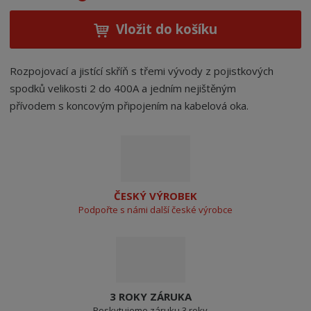
Vložit do košíku
Rozpojovací a jistící skříň s třemi vývody z pojistkových
spodků velikosti 2 do 400A a jedním nejištěným
přívodem s koncovým připojením na kabelová oka.
ČESKÝ VÝROBEK
Podpořte s námi další české výrobce
3 ROKY ZÁRUKA
Poskytujeme záruku 3 roky