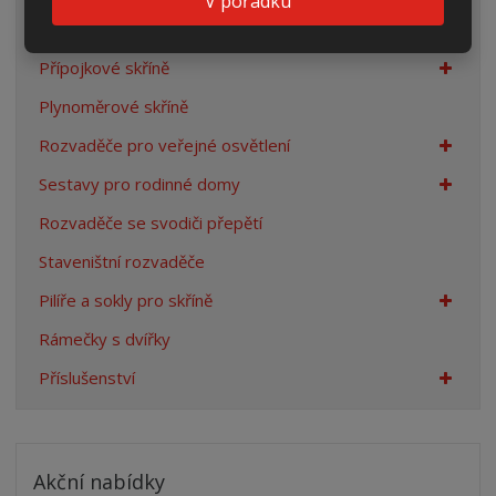
V pořádku
Rozpojovací jistící skříně
Přípojkové skříně
Plynoměrové skříně
Rozvaděče pro veřejné osvětlení
Sestavy pro rodinné domy
Rozvaděče se svodiči přepětí
Staveništní rozvaděče
Pilíře a sokly pro skříně
Rámečky s dvířky
Příslušenství
Akční nabídky