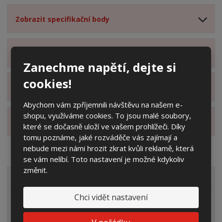
Zobrazit specifikační body
Zobrazit technické parametry
Zanechme napětí, dejte si
cookies!
Zobrazit hodnocení produktu
Abychom vám zpříjemnili návštěvu na našem e-
shopu, využíváme cookies. To jsou malé soubory,
Zobrazit alternativní produkty
které se dočasně uloží ve vašem prohlížeči. Díky
tomu poznáme, jaké rozváděče vás zajímají a
nebude mezi námi hrozit zkrat kvůli reklamě, která
se vám nelíbí. Toto nastavení je možné kdykoliv
změnit.
VŠECHNY KATEGORIE
Chci vidět nastavení
Elektroměrové rozvaděče
Prázdné skříně