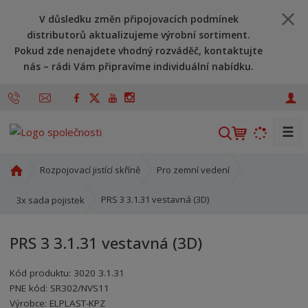
V důsledku změn připojovacích podmínek
distributorů aktualizujeme výrobní sortiment.
Pokud zde nenajdete vhodný rozváděč, kontaktujte
nás – rádi Vám připravíme individuální nabídku.
☰
V
y
h
Ú
Rozpojovací jistící skříně
Pro zemní vedení
l
v
o
e
PRS 3 3.1.31 vestavná (3D)
3x sada pojistek
d
d
n
a
PRS 3 3.1.31 vestavná (3D)
í
t
s
Kód produktu:
3020 3.1.31
t
PNE kód:
SR302/NVS11
r
Kód výrobce:
Kód dodavatele:
8595208601347
8595208601347
Výrobce:
ELPLAST-KPZ
a