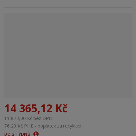
n
a
14 365,12 Kč
11 872,00 Kč bez DPH
76,23 Kč PHE - poplatek za recyklaci
DO 2 TÝDNŮ