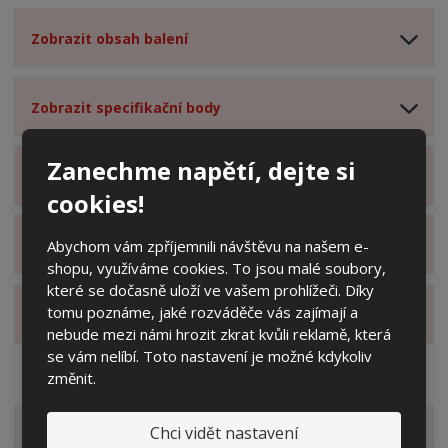
Zobrazit obsah balení
Zobrazit specifikační body
Zanechme napětí, dejte si
Zobrazit technické parametry
cookies!
Abychom vám zpříjemnili návštěvu na našem e-
Zobrazit hodnocení produktu
shopu, využíváme cookies. To jsou malé soubory,
které se dočasně uloží ve vašem prohlížeči. Díky
tomu poznáme, jaké rozváděče vás zajímají a
Zobrazit alternativní produkty
nebude mezi námi hrozit zkrat kvůli reklamě, která
se vám nelíbí. Toto nastavení je možné kdykoliv
změnit.
VŠECHNY KATEGORIE
Chci vidět nastavení