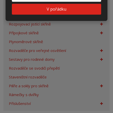
Elektroměrové rozvaděče
V pořádku
Prázdné skříně
Rozpojovací jistící skříně
Přípojkové skříně
Plynoměrové skříně
Rozvaděče pro veřejné osvětlení
Sestavy pro rodinné domy
Rozvaděče se svodiči přepětí
Staveništní rozvaděče
Pilíře a sokly pro skříně
Rámečky s dvířky
Příslušenství