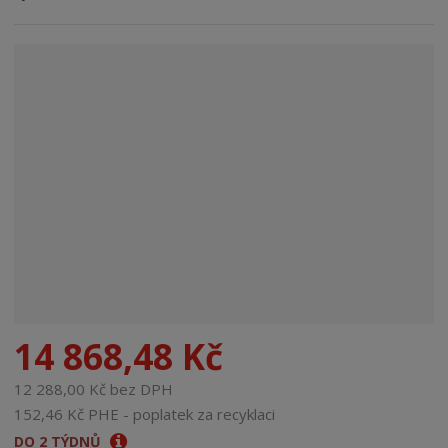
n
a
14 868,48 Kč
12 288,00 Kč bez DPH
152,46 Kč PHE - poplatek za recyklaci
DO 2 TÝDNŮ