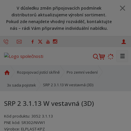
V důsledku změn připojovacích podmínek
distributorů aktualizujeme výrobní sortiment.
Pokud zde nenajdete vhodný rozváděč, kontaktujte
nás – rádi Vám připravíme individuální nabídku.
☰
V
y
h
Ú
Rozpojovací jistící skříně
Pro zemní vedení
l
v
o
e
SRP 2 3.1.13 W vestavná (3D)
3x sada pojistek
d
d
n
a
SRP 2 3.1.13 W vestavná (3D)
í
t
s
Kód produktu:
3052 3.1.13
t
PNE kód:
SR302/NVW1
r
Kód výrobce:
Kód dodavatele:
8595208615023
8595208615023
Výrobce:
ELPLAST-KPZ
a