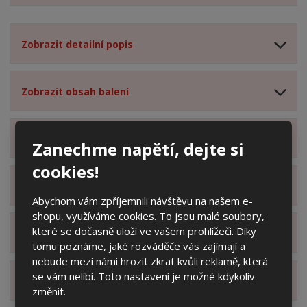
Zobrazit detailní popis
Zobrazit obsah balení
Zobrazit specifikační body
Zanechme napětí, dejte si
cookies!
Zobrazit technické parametry
Abychom vám zpříjemnili návštěvu na našem e-
shopu, využíváme cookies. To jsou malé soubory,
které se dočasně uloží ve vašem prohlížeči. Díky
Zobrazit hodnocení produktu
tomu poznáme, jaké rozváděče vás zajímají a
nebude mezi námi hrozit zkrat kvůli reklamě, která
se vám nelíbí. Toto nastavení je možné kdykoliv
Zobrazit alternativní produkty
změnit.