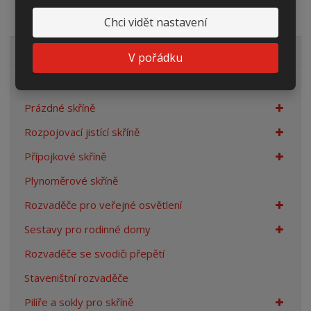
Chci vidět nastavení
VŠECHNY KATEGORIE
V pořádku
Elektroměrové rozvaděče
Prázdné skříně
Rozpojovací jistící skříně
Přípojkové skříně
Plynoměrové skříně
Rozvaděče pro veřejné osvětlení
Sestavy pro rodinné domy
Rozvaděče se svodiči přepětí
Staveništní rozvaděče
Pilíře a sokly pro skříně