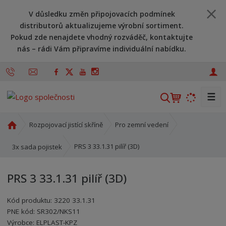
V důsledku změn připojovacích podmínek
distributorů aktualizujeme výrobní sortiment.
Pokud zde nenajdete vhodný rozváděč, kontaktujte
nás – rádi Vám připravíme individuální nabídku.
☰
V
y
h
Ú
Rozpojovací jistící skříně
Pro zemní vedení
l
v
o
e
PRS 3 33.1.31 pilíř (3D)
3x sada pojistek
d
d
n
a
PRS 3 33.1.31 pilíř (3D)
í
t
s
Kód produktu:
3220 33.1.31
t
PNE kód:
SR302/NKS11
r
Kód výrobce:
Kód dodavatele:
8595208609169
8595208609169
Výrobce:
ELPLAST-KPZ
a