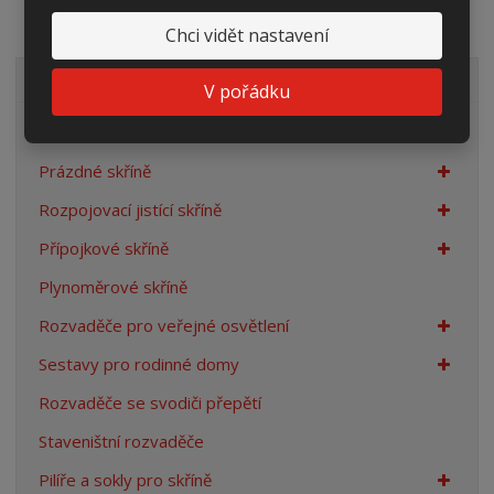
Chci vidět nastavení
VŠECHNY KATEGORIE
V pořádku
Elektroměrové rozvaděče
Prázdné skříně
Rozpojovací jistící skříně
Přípojkové skříně
Plynoměrové skříně
Rozvaděče pro veřejné osvětlení
Sestavy pro rodinné domy
Rozvaděče se svodiči přepětí
Staveništní rozvaděče
Pilíře a sokly pro skříně