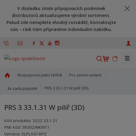
V důsledku změn připojovacích podmínek
distributorů aktualizujeme výrobní sortiment.
Pokud zde nenajdete vhodný rozváděč, kontaktujte
nás – rádi Vám připravíme individuální nabídku.
☰
V
y
h
Ú
Rozpojovací jistící skříně
Pro zemní vedení
l
v
o
e
PRS 3 33.1.31 W pilíř (3D)
3x sada pojistek
d
d
n
a
PRS 3 33.1.31 W pilíř (3D)
í
t
s
Kód produktu:
3222 33.1.31
t
PNE kód:
SR302/NKW11
r
Kód výrobce:
Kód dodavatele:
8595208615399
8595208615399
Výrobce:
ELPLAST-KPZ
a