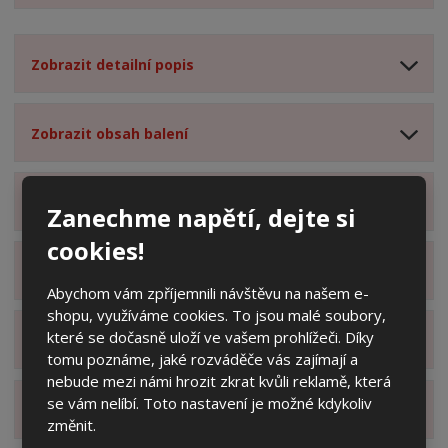
Zobrazit detailní popis
Zobrazit obsah balení
Zobrazit specifikační body
Zanechme napětí, dejte si
cookies!
Zobrazit technické parametry
Abychom vám zpříjemnili návštěvu na našem e-
shopu, využíváme cookies. To jsou malé soubory,
které se dočasně uloží ve vašem prohlížeči. Díky
Zobrazit hodnocení produktu
tomu poznáme, jaké rozváděče vás zajímají a
nebude mezi námi hrozit zkrat kvůli reklamě, která
se vám nelíbí. Toto nastavení je možné kdykoliv
Zobrazit alternativní produkty
změnit.