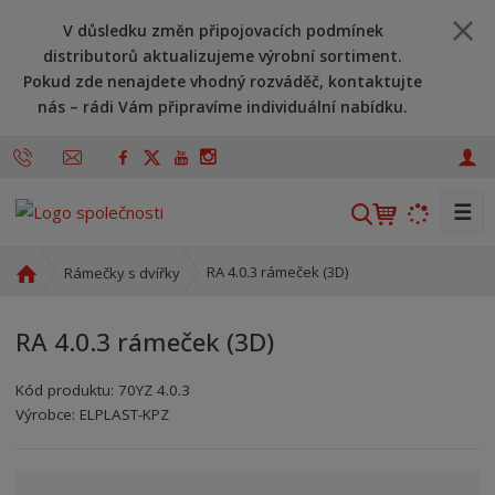
V důsledku změn připojovacích podmínek
distributorů aktualizujeme výrobní sortiment.
Pokud zde nenajdete vhodný rozváděč, kontaktujte
nás – rádi Vám připravíme individuální nabídku.
☰
V
y
h
Ú
RA 4.0.3 rámeček (3D)
Rámečky s dvířky
l
v
o
e
RA 4.0.3 rámeček (3D)
d
d
n
a
Kód produktu:
70YZ 4.0.3
í
t
Kód výrobce:
Kód dodavatele:
8595208699849
8595208699849
Výrobce:
ELPLAST-KPZ
s
t
r
a