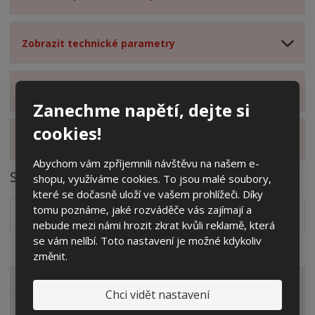
Zobrazit technické parametry
Zobrazit hodnocení produktu
Zanechme napětí, dejte si
cookies!
Zobrazit dotazy z poradny
Abychom vám zpříjemnili návštěvu na našem e-
Soubory ke stažení
shopu, využíváme cookies. To jsou malé soubory,
které se dočasně uloží ve vašem prohlížeči. Díky
tomu poznáme, jaké rozváděče vás zajímají a
Rámečky s dvířky (popis, rozměry, použití)
pdf
(188.86 Kb)
nebude mezi námi hrozit zkrat kvůli reklamě, která
se vám nelíbí. Toto nastavení je možné kdykoliv
změnit.
VŠECHNY KATEGORIE
Chci vidět nastavení
Elektroměrové rozvaděče