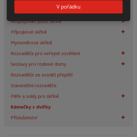
V pořádku
Prázdné skříně
Rozpojovací jistící skříně
Přípojkové skříně
Plynoměrové skříně
Rozvaděče pro veřejné osvětlení
Sestavy pro rodinné domy
Rozvaděče se svodiči přepětí
Staveništní rozvaděče
Pilíře a sokly pro skříně
Rámečky s dvířky
Příslušenství