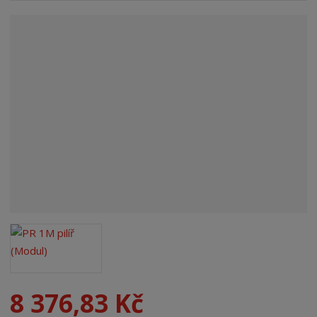
n
a
8 376,83 Kč