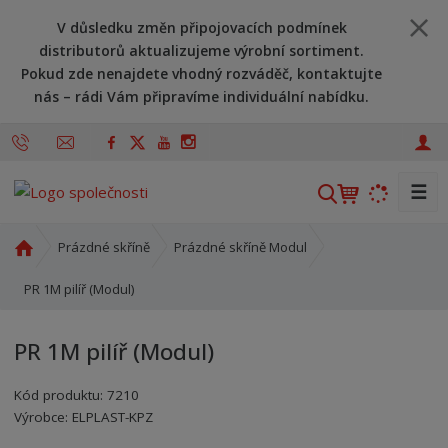
V důsledku změn připojovacích podmínek
distributorů aktualizujeme výrobní sortiment.
Pokud zde nenajdete vhodný rozváděč, kontaktujte
nás – rádi Vám připravíme individuální nabídku.
☰
V
y
h
Ú
Prázdné skříně
Prázdné skříně Modul
l
v
o
PR 1M pilíř (Modul)
e
d
d
n
a
PR 1M pilíř (Modul)
í
t
s
Kód produktu:
7210
t
Kód výrobce:
Kód dodavatele:
8595208605888
8595208605888
Výrobce:
ELPLAST-KPZ
r
a