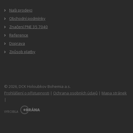
Naši prodejci
Obchodní podmínky
Značení PNE 35 7040
Reference
Doprava
Způsob platby
© 2026, DCK Holoubkov Bohemia a.s.
Prohlášení o přístupnosti
|
Ochrana osobních údajů
|
Mapa stránek
|
E
B
VYROBILA
R
Á
N
A
.
C