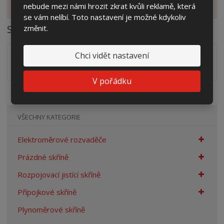
Zobrazit alternativní produkty
nebude mezi námi hrozit zkrat kvůli reklamě, která
se vám nelíbí. Toto nastavení je možné kdykoliv
Soubory ke stažení
změnit.
Chci vidět nastavení
Zakótovaný nákres skříní systému Modul včetně rozložení
zálisků ve formátu PDF
pdf
(509.02 Kb)
V pořádku
VŠECHNY KATEGORIE
Elektroměrové rozvaděče
Prázdné skříně
Rozpojovací jistící skříně
Přípojkové skříně
Plynoměrové skříně