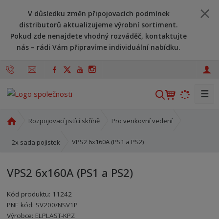
V důsledku změn připojovacích podmínek
distributorů aktualizujeme výrobní sortiment.
Pokud zde nenajdete vhodný rozváděč, kontaktujte
nás – rádi Vám připravíme individuální nabídku.
☰
V
y
h
Ú
Rozpojovací jistící skříně
Pro venkovní vedení
l
v
o
e
VPS2 6x160A (PS1 a PS2)
2x sada pojistek
d
d
n
a
VPS2 6x160A (PS1 a PS2)
í
t
s
Kód produktu:
11242
t
PNE kód:
SV200/NSV1P
r
Kód výrobce:
Kód dodavatele:
8595208600258
8595208600258
Výrobce:
ELPLAST-KPZ
a