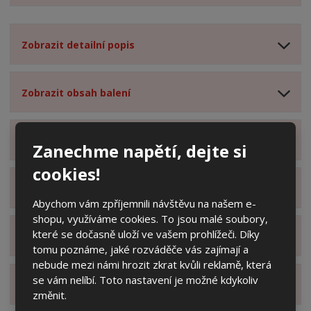
Zobrazit detailní popis
Zobrazit obsah balení
Zobrazit specifikační body
Zanechme napětí, dejte si
cookies!
Zobrazit technické parametry
Abychom vám zpříjemnili návštěvu na našem e-
shopu, využíváme cookies. To jsou malé soubory,
které se dočasně uloží ve vašem prohlížeči. Díky
Zobrazit hodnocení produktu
tomu poznáme, jaké rozváděče vás zajímají a
nebude mezi námi hrozit zkrat kvůli reklamě, která
se vám nelíbí. Toto nastavení je možné kdykoliv
Zobrazit alternativní produkty
změnit.