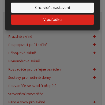
Chci vidět nastavení
VŠECHNY KATEGORIE
V pořádku
Elektroměrové rozvaděče
Prázdné skříně
Rozpojovací jistící skříně
Přípojkové skříně
Plynoměrové skříně
Rozvaděče pro veřejné osvětlení
Sestavy pro rodinné domy
Rozvaděče se svodiči přepětí
Staveništní rozvaděče
Pilíře a sokly pro skříně