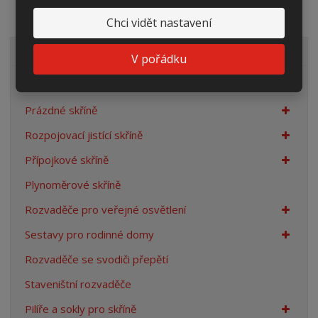
Chci vidět nastavení
VŠECHNY KATEGORIE
V pořádku
Elektroměrové rozvaděče
Prázdné skříně
Rozpojovací jistící skříně
Přípojkové skříně
Plynoměrové skříně
Rozvaděče pro veřejné osvětlení
Sestavy pro rodinné domy
Rozvaděče se svodiči přepětí
Staveništní rozvaděče
Pilíře a sokly pro skříně