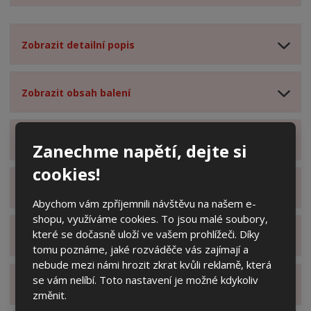
Zobrazit detailní popis
Zobrazit obsah balení
Zobrazit specifikační body
Zanechme napětí, dejte si
cookies!
Zobrazit technické parametry
Abychom vám zpříjemnili návštěvu na našem e-
shopu, využíváme cookies. To jsou malé soubory,
které se dočasně uloží ve vašem prohlížeči. Díky
Zobrazit hodnocení produktu
tomu poznáme, jaké rozváděče vás zajímají a
nebude mezi námi hrozit zkrat kvůli reklamě, která
se vám nelíbí. Toto nastavení je možné kdykoliv
Zobrazit alternativní produkty
změnit.