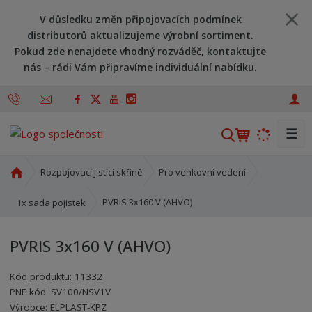
V důsledku změn připojovacích podmínek
distributorů aktualizujeme výrobní sortiment.
Pokud zde nenajdete vhodný rozváděč, kontaktujte
nás – rádi Vám připravíme individuální nabídku.
☰
V
y
h
Ú
Rozpojovací jistící skříně
Pro venkovní vedení
l
v
o
e
PVRIS 3x160 V (AHVO)
1x sada pojistek
d
d
n
a
PVRIS 3x160 V (AHVO)
í
t
s
Kód produktu:
11332
t
PNE kód:
SV100/NSV1V
r
Kód výrobce:
Kód dodavatele:
8595208608261
8595208608261
Výrobce:
ELPLAST-KPZ
a