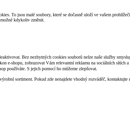
es. To jsou malé soubory, které se dočasně uloží ve vašem prohlížeč
je možné kdykoliv změnit.
deaktivovat. Bez nezbytných cookies souborů nelze naše služby smyslu
n e-shopu, zobrazovat Vám relevantní reklamu na sociálních sítích a 
hop používáte. S jejich pomocí ho můžeme zlepšovat.
výrobní sortiment. Pokud zde nenajdete vhodný rozváděč, kontaktujte 