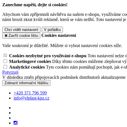
Zanechme napětí, dejte si cookies!
Abychom vám zpříjemnili návštěvu na našem e-shopu, využíváme cooki
námi hrozit zkrat kvůli reklamě, která se vám nelíbí. Toto nastavení 
Chci vidět nastavení
V pořádku
Cookies nastavení
Zavřít cookie lištu
Vaše soukromí je důležité. Můžete si vybrat nastavení cookies níže.
Cookies nezbytné pro využívání e-shopu
Toto nastavení nelze 
Marketingové cookies
Díky těmto cookies můžeme zlepšovat výko
Analytické cookies
Tyto cookies nám pomáhají pochopit, jak e-s
Potvrzuji
V důsledku změn připojovacích podmínek distributorů aktualizujeme 
Zobrazit informační hlášku
+420 371 796 599
info@elplast-kpz.cz