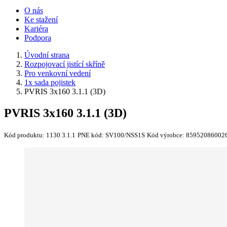
O nás
Ke stažení
Kariéra
Podpora
Úvodní strana
Rozpojovací jistící skříně
Pro venkovní vedení
1x sada pojistek
PVRIS 3x160 3.1.1 (3D)
PVRIS 3x160 3.1.1 (3D)
Kód produktu:
1130 3.1.1
PNE kód:
SV100/NSS1S
Kód výrobce:
85952086002