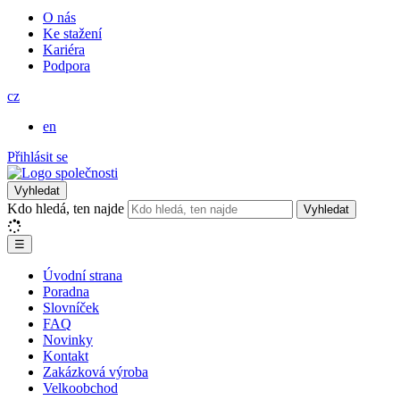
O nás
Ke stažení
Kariéra
Podpora
cz
en
Přihlásit se
Vyhledat
Kdo hledá, ten najde
Vyhledat
☰
Úvodní strana
Poradna
Slovníček
FAQ
Novinky
Kontakt
Zakázková výroba
Velkoobchod