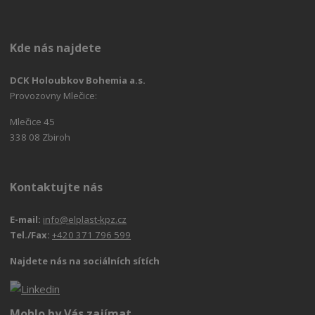
Kde nás najdete
DCK Holoubkov Bohemia a.s.
Provozovny Mlečice:
Mlečice 45
338 08 Zbiroh
Kontaktujte nás
E-mail:
info@elplast-kpz.cz
Tel./Fax:
+420 371 796 599
Najdete nás na sociálních sítích
Mohlo by Vás zajímat