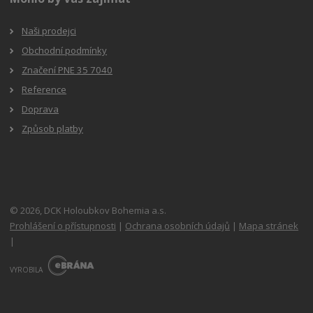
Naši prodejci
Obchodní podmínky
Značení PNE 35 7040
Reference
Doprava
Způsob platby
© 2026, DCK Holoubkov Bohemia a.s.
Prohlášení o přístupnosti
|
Ochrana osobních údajů
|
Mapa stránek
|
E
B
VYROBILA
R
Á
N
A
.