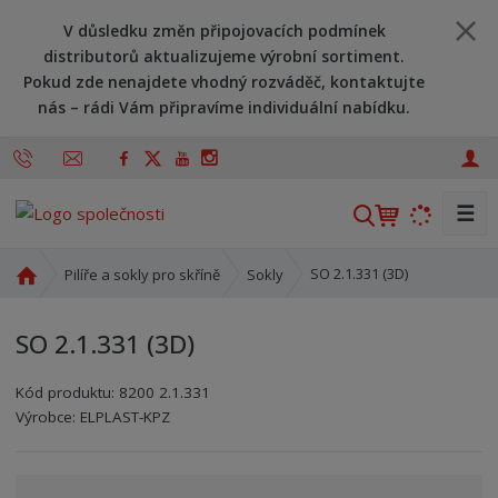
V důsledku změn připojovacích podmínek
distributorů aktualizujeme výrobní sortiment.
Pokud zde nenajdete vhodný rozváděč, kontaktujte
nás – rádi Vám připravíme individuální nabídku.
☰
V
y
h
Ú
SO 2.1.331 (3D)
Pilíře a sokly pro skříně
Sokly
l
v
o
e
SO 2.1.331 (3D)
d
d
n
a
Kód produktu:
8200 2.1.331
í
t
Kód výrobce:
Kód dodavatele:
8595208663314
8595208663314
Výrobce:
ELPLAST-KPZ
s
t
r
a