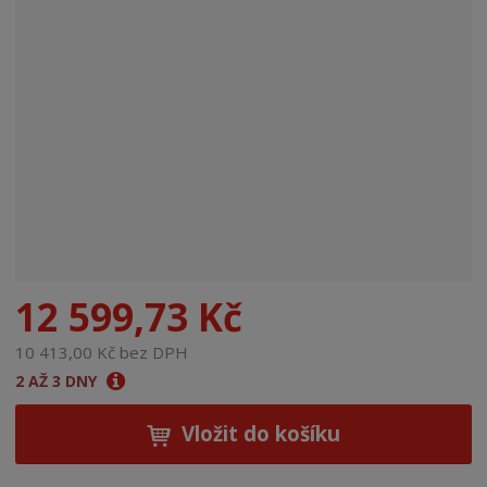
n
a
12 599,73 Kč
10 413,00 Kč bez DPH
2 AŽ 3 DNY
Vložit do košíku