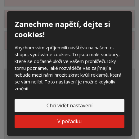
Zobrazit hodnocení produktu
Zanechme napětí, dejte si
cookies!
Zobrazit alternativní produkty
Abychom vám zpříjemnili návštěvu na našem e-
shopu, využíváme cookies. To jsou malé soubory,
které se dočasně uloží ve vašem prohlížeči. Díky
tomu poznáme, jaké rozváděče vás zajímají a
nebude mezi námi hrozit zkrat kvůli reklamě, která
VŠECHNY KATEGORIE
se vám nelíbí. Toto nastavení je možné kdykoliv
změnit.
Elektroměrové rozvaděče
Prázdné skříně
Chci vidět nastavení
Rozpojovací jistící skříně
V pořádku
Přípojkové skříně
Plynoměrové skříně