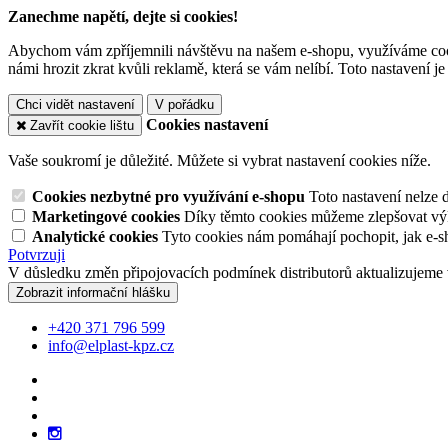
Zanechme napětí, dejte si cookies!
Abychom vám zpříjemnili návštěvu na našem e-shopu, využíváme cooki
námi hrozit zkrat kvůli reklamě, která se vám nelíbí. Toto nastavení 
Chci vidět nastavení
V pořádku
Cookies nastavení
Zavřít cookie lištu
Vaše soukromí je důležité. Můžete si vybrat nastavení cookies níže.
Cookies nezbytné pro využívání e-shopu
Toto nastavení nelze 
Marketingové cookies
Díky těmto cookies můžeme zlepšovat výko
Analytické cookies
Tyto cookies nám pomáhají pochopit, jak e-s
Potvrzuji
V důsledku změn připojovacích podmínek distributorů aktualizujeme 
Zobrazit informační hlášku
+420 371 796 599
info@elplast-kpz.cz