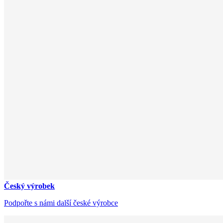
Český výrobek
Podpořte s námi další české výrobce