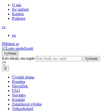
O nás
Ke stažení
Kariéra
Podpora
cz
en
Přihlásit se
Vyhledat
Kdo hledá, ten najde
Vyhledat
☰
Úvodní strana
Poradna
Slovníček
FAQ
Novinky
Kontakt
Zakázková výroba
Velkoobchod