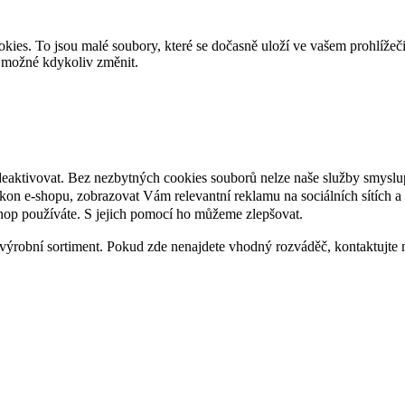
es. To jsou malé soubory, které se dočasně uloží ve vašem prohlížeč
je možné kdykoliv změnit.
deaktivovat. Bez nezbytných cookies souborů nelze naše služby smyslu
n e-shopu, zobrazovat Vám relevantní reklamu na sociálních sítích a 
hop používáte. S jejich pomocí ho můžeme zlepšovat.
výrobní sortiment. Pokud zde nenajdete vhodný rozváděč, kontaktujte 