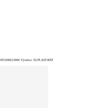
595208623066
Výrobce:
ELPLAST-KPZ