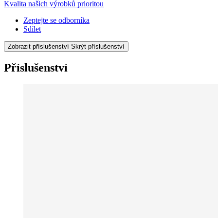
Kvalita našich výrobků prioritou
Zeptejte se odborníka
Sdílet
Zobrazit příslušenství
Skrýt příslušenství
Příslušenství