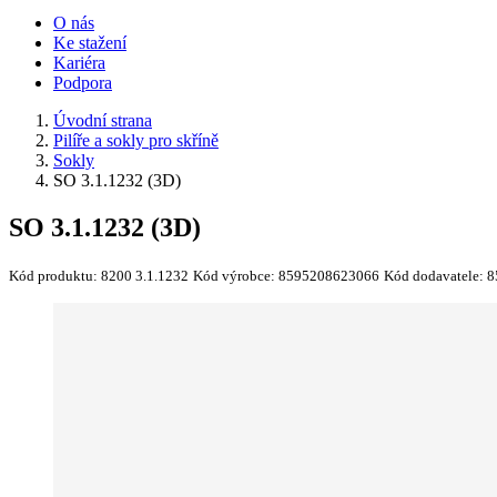
O nás
Ke stažení
Kariéra
Podpora
Úvodní strana
Pilíře a sokly pro skříně
Sokly
SO 3.1.1232 (3D)
SO 3.1.1232 (3D)
Kód produktu:
8200 3.1.1232
Kód výrobce:
8595208623066
Kód dodavatele:
8