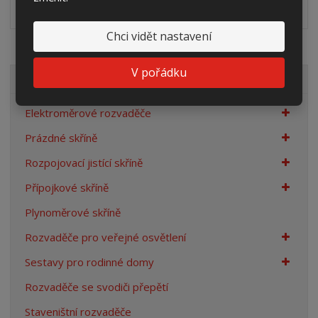
Půdorys sokl
dwg
(17.81 Kb)
Chci vidět nastavení
V pořádku
VŠECHNY KATEGORIE
Elektroměrové rozvaděče
Prázdné skříně
Rozpojovací jistící skříně
Přípojkové skříně
Plynoměrové skříně
Rozvaděče pro veřejné osvětlení
Sestavy pro rodinné domy
Rozvaděče se svodiči přepětí
Staveništní rozvaděče