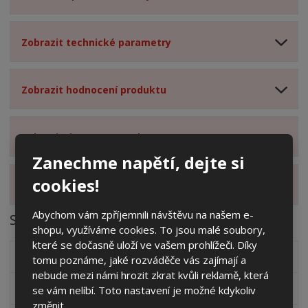
Zobrazit technické parametry
Zobrazit hodnocení produktu
Zobrazit dotazy z poradny
Zanechme napětí, dejte si
cookies!
Zobrazit alternativní produkty
Abychom vám zpříjemnili návštěvu na našem e-
Soubory ke stažení
shopu, využíváme cookies. To jsou malé soubory,
které se dočasně uloží ve vašem prohlížeči. Díky
Nárys sokl
dwg
(34.87 Kb)
tomu poznáme, jaké rozváděče vás zajímají a
nebude mezi námi hrozit zkrat kvůli reklamě, která
Bokorys sokl
dwg
(30.44 Kb)
se vám nelíbí. Toto nastavení je možné kdykoliv
změnit.