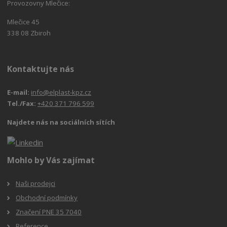
Provozovny Mlečice:
Mlečice 45
338 08 Zbiroh
Kontaktujte nás
E-mail:
info@elplast-kpz.cz
Tel./Fax:
+420 371 796 599
Najdete nás na sociálních sítích
Mohlo by Vás zajímat
Naši prodejci
Obchodní podmínky
Značení PNE 35 7040
Reference