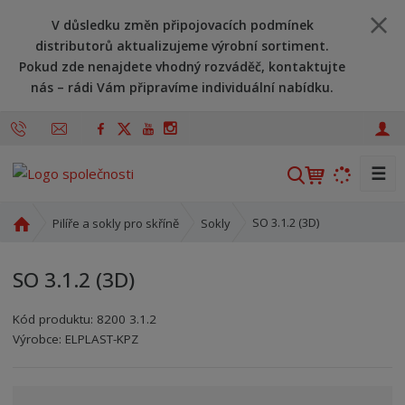
V důsledku změn připojovacích podmínek
distributorů aktualizujeme výrobní sortiment.
Pokud zde nenajdete vhodný rozváděč, kontaktujte
nás – rádi Vám připravíme individuální nabídku.
☰
V
y
h
Ú
SO 3.1.2 (3D)
Pilíře a sokly pro skříně
Sokly
l
v
o
e
SO 3.1.2 (3D)
d
d
n
a
Kód produktu:
8200 3.1.2
í
t
Kód výrobce:
Kód dodavatele:
8595208606410
8595208606410
Výrobce:
ELPLAST-KPZ
s
t
r
a