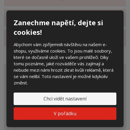
Zobrazit hodnocení produktu
Zanechme napětí, dejte si
cookies!
Zobrazit alternativní produkty
Abychom vám zpříjemnili návštěvu na našem e-
shopu, využíváme cookies. To jsou malé soubory,
které se dočasně uloží ve vašem prohlížeči. Díky
tomu poznáme, jaké rozváděče vás zajímají a
nebude mezi námi hrozit zkrat kvůli reklamě, která
VŠECHNY KATEGORIE
se vám nelíbí. Toto nastavení je možné kdykoliv
změnit.
Elektroměrové rozvaděče
Prázdné skříně
Chci vidět nastavení
Rozpojovací jistící skříně
V pořádku
Přípojkové skříně
Plynoměrové skříně