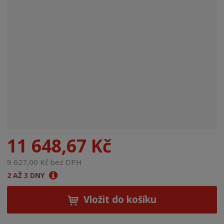
n
a
11 648,67 Kč
9 627,00 Kč bez DPH
2 AŽ 3 DNY
Vložit do košíku