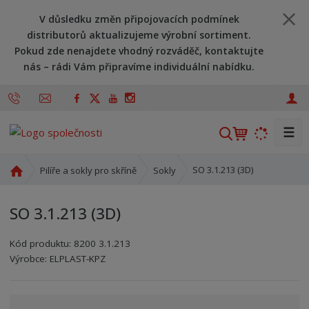
V důsledku změn připojovacích podmínek
distributorů aktualizujeme výrobní sortiment.
Pokud zde nenajdete vhodný rozváděč, kontaktujte
nás – rádi Vám připravíme individuální nabídku.
☰
V
y
h
Ú
SO 3.1.213 (3D)
Pilíře a sokly pro skříně
Sokly
l
v
o
e
SO 3.1.213 (3D)
d
d
n
a
Kód produktu:
8200 3.1.213
í
t
Kód výrobce:
Kód dodavatele:
8595208606441
8595208606441
Výrobce:
ELPLAST-KPZ
s
t
r
a