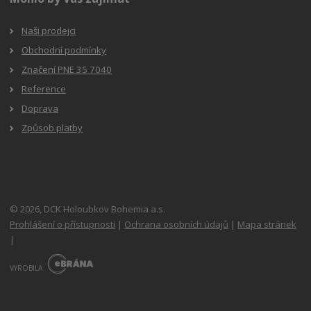
Naši prodejci
Obchodní podmínky
Značení PNE 35 7040
Reference
Doprava
Způsob platby
© 2026, DCK Holoubkov Bohemia a.s.
Prohlášení o přístupnosti
|
Ochrana osobních údajů
|
Mapa stránek
|
E
B
VYROBILA
R
Á
N
A
.