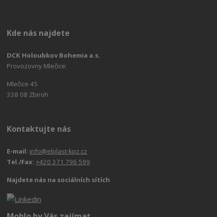
Kde nás najdete
DCK Holoubkov Bohemia a.s.
Provozovny Mlečice:
Mlečice 45
338 08 Zbiroh
Kontaktujte nás
E-mail:
info@elplast-kpz.cz
Tel./Fax:
+420 371 796 599
Najdete nás na sociálních sítích
Mohlo by Vás zajímat