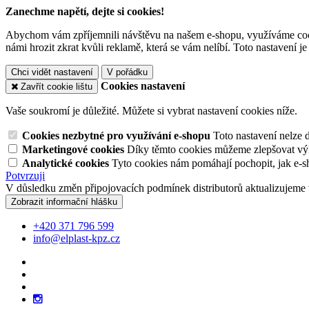
Zanechme napětí, dejte si cookies!
Abychom vám zpříjemnili návštěvu na našem e-shopu, využíváme cooki
námi hrozit zkrat kvůli reklamě, která se vám nelíbí. Toto nastavení 
Chci vidět nastavení
V pořádku
Cookies nastavení
Zavřít cookie lištu
Vaše soukromí je důležité. Můžete si vybrat nastavení cookies níže.
Cookies nezbytné pro využívání e-shopu
Toto nastavení nelze 
Marketingové cookies
Díky těmto cookies můžeme zlepšovat výko
Analytické cookies
Tyto cookies nám pomáhají pochopit, jak e-s
Potvrzuji
V důsledku změn připojovacích podmínek distributorů aktualizujeme 
Zobrazit informační hlášku
+420 371 796 599
info@elplast-kpz.cz