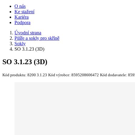
O nás
Ke stažení
Kariéra
Podpora
Úvodní strana
Pilíře a sokly pro skříně
Sokly
SO 3.1.23 (3D)
SO 3.1.23 (3D)
Kód produktu:
8200 3.1.23
Kód výrobce:
8595208606472
Kód dodavatele:
859