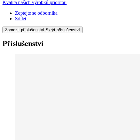
Kvalita našich výrobků prioritou
Zeptejte se odborníka
Sdílet
Zobrazit příslušenství
Skrýt příslušenství
Příslušenství