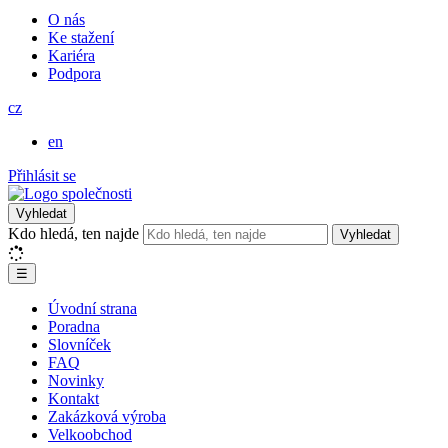
O nás
Ke stažení
Kariéra
Podpora
cz
en
Přihlásit se
Vyhledat
Kdo hledá, ten najde
Vyhledat
☰
Úvodní strana
Poradna
Slovníček
FAQ
Novinky
Kontakt
Zakázková výroba
Velkoobchod