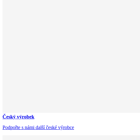
Český výrobek
Podpořte s námi další české výrobce