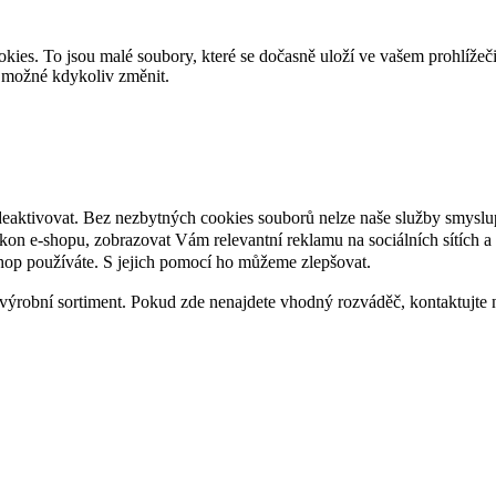
es. To jsou malé soubory, které se dočasně uloží ve vašem prohlížeč
je možné kdykoliv změnit.
deaktivovat. Bez nezbytných cookies souborů nelze naše služby smyslu
n e-shopu, zobrazovat Vám relevantní reklamu na sociálních sítích a 
hop používáte. S jejich pomocí ho můžeme zlepšovat.
výrobní sortiment. Pokud zde nenajdete vhodný rozváděč, kontaktujte 