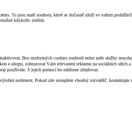
es. To jsou malé soubory, které se dočasně uloží ve vašem prohlížeč
je možné kdykoliv změnit.
deaktivovat. Bez nezbytných cookies souborů nelze naše služby smyslu
n e-shopu, zobrazovat Vám relevantní reklamu na sociálních sítích a 
hop používáte. S jejich pomocí ho můžeme zlepšovat.
výrobní sortiment. Pokud zde nenajdete vhodný rozváděč, kontaktujte 