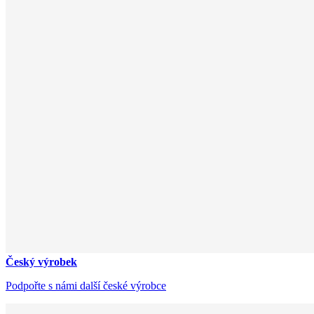
Český výrobek
Podpořte s námi další české výrobce