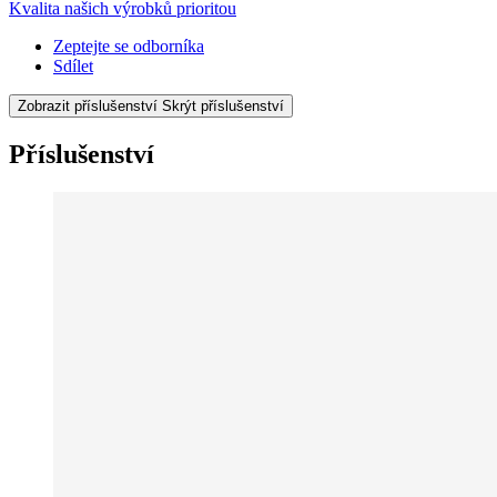
Kvalita našich výrobků prioritou
Zeptejte se odborníka
Sdílet
Zobrazit příslušenství
Skrýt příslušenství
Příslušenství