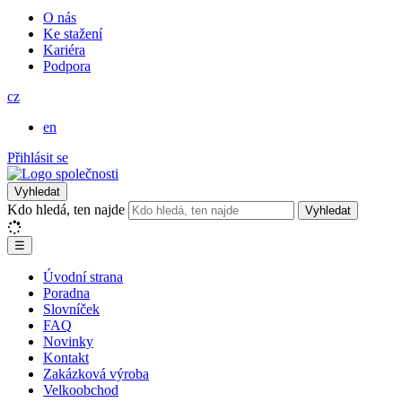
O nás
Ke stažení
Kariéra
Podpora
cz
en
Přihlásit se
Vyhledat
Kdo hledá, ten najde
Vyhledat
☰
Úvodní strana
Poradna
Slovníček
FAQ
Novinky
Kontakt
Zakázková výroba
Velkoobchod