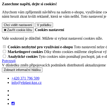
Zanechme napětí, dejte si cookies!
Abychom vám zpříjemnili návštěvu na našem e-shopu, využíváme cooki
námi hrozit zkrat kvůli reklamě, která se vám nelíbí. Toto nastavení 
Chci vidět nastavení
V pořádku
Cookies nastavení
Zavřít cookie lištu
Vaše soukromí je důležité. Můžete si vybrat nastavení cookies níže.
Cookies nezbytné pro využívání e-shopu
Toto nastavení nelze 
Marketingové cookies
Díky těmto cookies můžeme zlepšovat výko
Analytické cookies
Tyto cookies nám pomáhají pochopit, jak e-s
Potvrzuji
V důsledku změn připojovacích podmínek distributorů aktualizujeme 
Zobrazit informační hlášku
+420 371 796 599
info@elplast-kpz.cz