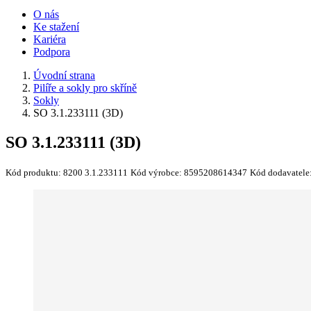
O nás
Ke stažení
Kariéra
Podpora
Úvodní strana
Pilíře a sokly pro skříně
Sokly
SO 3.1.233111 (3D)
SO 3.1.233111 (3D)
Kód produktu:
8200 3.1.233111
Kód výrobce:
8595208614347
Kód dodavatele