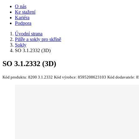
O nás
Ke stažení
Kariéra
Podpora
Úvodní strana
Pilíře a sokly pro skříně
Sokly
SO 3.1.2332 (3D)
SO 3.1.2332 (3D)
Kód produktu:
8200 3.1.2332
Kód výrobce:
8595208623103
Kód dodavatele:
8