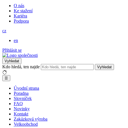
O nás
Ke stažení
Kariéra
Podpora
cz
en
Přihlásit se
Vyhledat
Kdo hledá, ten najde
Vyhledat
☰
Úvodní strana
Poradna
Slovníček
FAQ
Novinky
Kontakt
Zakázková výroba
Velkoobchod