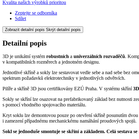
Kvalita našich výrobků prioritou
Zeptejte se odborníka
Sdílet
Zobrazit detailní popis
Skrýt detailní popis
Detailní popis
3D je unikátní systém
robustních
a
univerzálních rozvaděčů
. Kompo
v kompatibilních rozměrech a jednotném designu.
Jednotlivé skříně a sokly lze sestavovat vedle sebe a nad sebe bez om
spektrum požadavků elektrotechniky v jednotlivých odvětvích.
Pilíře a skříně
3D
jsou certifikovány EZÚ Praha. V systému skříní
3
Sokly se skříní lze osazovat na prefabrikovaný základ bez nutnosti ze
s pomocí vhodného spojovacího materiálu.
Kryt soklu lze demontovou pouze po otevření skříně posunutím dvou
i zamezení případnému mechanickému namáhání proudových spojů.
Sokl se jednoduše smontuje se skříní a základem. Celá sestava se