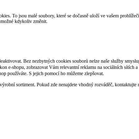
es. To jsou malé soubory, které se dočasně uloží ve vašem prohlížeč
je možné kdykoliv změnit.
deaktivovat. Bez nezbytných cookies souborů nelze naše služby smyslu
n e-shopu, zobrazovat Vám relevantní reklamu na sociálních sítích a 
hop používáte. S jejich pomocí ho můžeme zlepšovat.
výrobní sortiment. Pokud zde nenajdete vhodný rozváděč, kontaktujte 