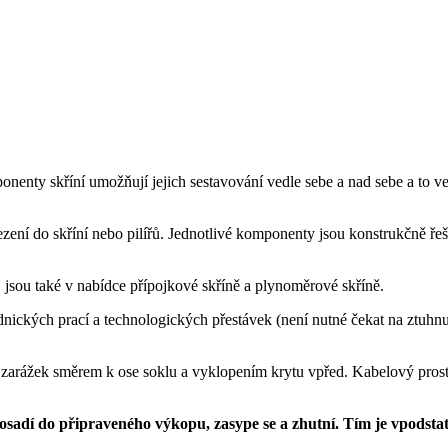
nenty skříní umožňují jejich sestavování vedle sebe a nad sebe a to ve
ezení do skříní nebo pilířů. Jednotlivé komponenty jsou konstrukčně řeš
D
jsou také v nabídce přípojkové skříně a plynoměrové skříně.
dnických prací a technologických přestávek (není nutné čekat na ztuhnu
 zarážek směrem k ose soklu a vyklopením krytu vpřed. Kabelový pros
 osadí do připraveného výkopu, zasype se a zhutní. Tím je vpodstat