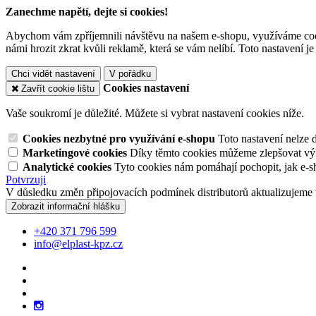
Zanechme napětí, dejte si cookies!
Abychom vám zpříjemnili návštěvu na našem e-shopu, využíváme cooki
námi hrozit zkrat kvůli reklamě, která se vám nelíbí. Toto nastavení 
Chci vidět nastavení
V pořádku
Cookies nastavení
Zavřít cookie lištu
Vaše soukromí je důležité. Můžete si vybrat nastavení cookies níže.
Cookies nezbytné pro využívání e-shopu
Toto nastavení nelze 
Marketingové cookies
Díky těmto cookies můžeme zlepšovat výko
Analytické cookies
Tyto cookies nám pomáhají pochopit, jak e-s
Potvrzuji
V důsledku změn připojovacích podmínek distributorů aktualizujeme 
Zobrazit informační hlášku
+420 371 796 599
info@elplast-kpz.cz