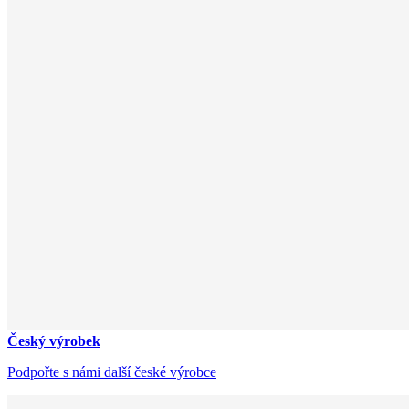
Český výrobek
Podpořte s námi další české výrobce