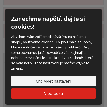
Zobrazit hodnocení produktu
Zanechme napětí, dejte si
cookies!
Zobrazit alternativní produkty
Abychom vám zpříjemnili návštěvu na našem e-
shopu, využíváme cookies. To jsou malé soubory,
které se dočasně uloží ve vašem prohlížeči. Díky
tomu poznáme, jaké rozváděče vás zajímají a
nebude mezi námi hrozit zkrat kvůli reklamě, která
VŠECHNY KATEGORIE
se vám nelíbí. Toto nastavení je možné kdykoliv
změnit.
Elektroměrové rozvaděče
Prázdné skříně
Chci vidět nastavení
Rozpojovací jistící skříně
V pořádku
Přípojkové skříně
Plynoměrové skříně