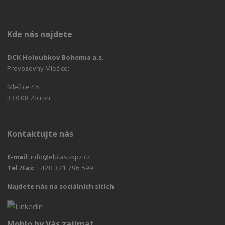
Kde nás najdete
DCK Holoubkov Bohemia a.s.
Provozovny Mlečice:
Mlečice 45
338 08 Zbiroh
Kontaktujte nás
E-mail:
info@elplast-kpz.cz
Tel./Fax:
+420 371 796 599
Najdete nás na sociálních sítích
Mohlo by Vás zajímat