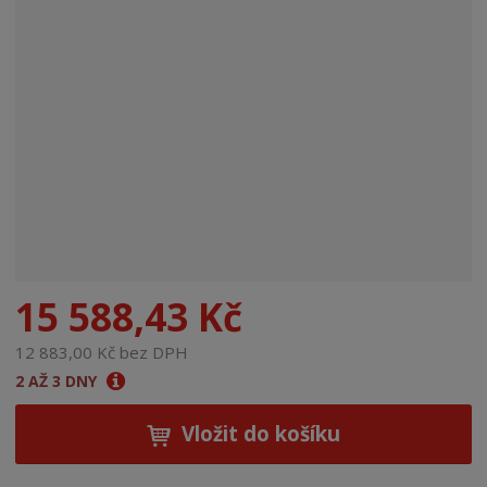
n
a
15 588,43 Kč
12 883,00 Kč bez DPH
2 AŽ 3 DNY
Vložit do košíku