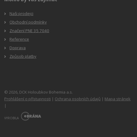
Naši prodejci
Obchodní podmínky
Značení PNE 35 7040
Reference
Doprava
Způsob platby
© 2026, DCK Holoubkov Bohemia a.s.
Prohlášení o přístupnosti
|
Ochrana osobních údajů
|
Mapa stránek
|
E
B
VYROBILA
R
Á
N
A
.