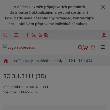
V důsledku změn připojovacích podmínek
distributorů aktualizujeme výrobní sortiment.
Pokud zde nenajdete vhodný rozváděč, kontaktujte
nás – rádi Vám připravíme individuální nabídku.
☰
V
y
h
Ú
SO 3.1.3111 (3D)
Pilíře a sokly pro skříně
Sokly
l
v
o
e
SO 3.1.3111 (3D)
d
d
n
a
Kód produktu:
8200 3.1.3111
í
t
Kód výrobce:
Kód dodavatele:
8595208613357
8595208613357
Výrobce:
ELPLAST-KPZ
s
t
r
a