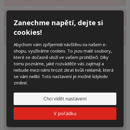
Zobrazit hodnocení produktu
Zanechme napětí, dejte si
cookies!
Zobrazit alternativní produkty
Abychom vám zpříjemnili návštěvu na našem e-
shopu, využíváme cookies. To jsou malé soubory,
které se dočasně uloží ve vašem prohlížeči. Díky
tomu poznáme, jaké rozváděče vás zajímají a
nebude mezi námi hrozit zkrat kvůli reklamě, která
VŠECHNY KATEGORIE
se vám nelíbí. Toto nastavení je možné kdykoliv
změnit.
Elektroměrové rozvaděče
Prázdné skříně
Chci vidět nastavení
Rozpojovací jistící skříně
V pořádku
Přípojkové skříně
Plynoměrové skříně