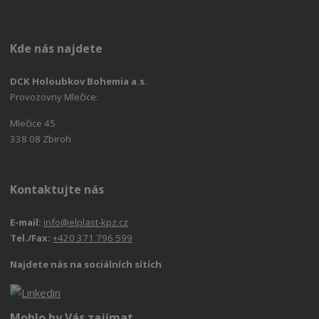
Kde nás najdete
DCK Holoubkov Bohemia a.s.
Provozovny Mlečice:
Mlečice 45
338 08 Zbiroh
Kontaktujte nás
E-mail:
info@elplast-kpz.cz
Tel./Fax:
+420 371 796 599
Najdete nás na sociálních sítích
Mohlo by Vás zajímat