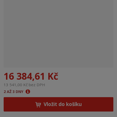
n
a
16 384,61 Kč
13 541,00 Kč bez DPH
2 AŽ 3 DNY
Vložit do košíku