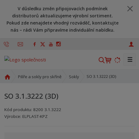
V důsledku změn připojovacích podmínek
distributorů aktualizujeme výrobní sortiment.
Pokud zde nenajdete vhodný rozváděč, kontaktujte
nás – rádi Vám připravíme individuální nabídku.
☰
V
y
h
Ú
SO 3.1.3222 (3D)
Pilíře a sokly pro skříně
Sokly
l
v
o
e
SO 3.1.3222 (3D)
d
d
n
a
Kód produktu:
8200 3.1.3222
í
t
Kód výrobce:
Kód dodavatele:
8595208625329
8595208625329
Výrobce:
ELPLAST-KPZ
s
t
r
a