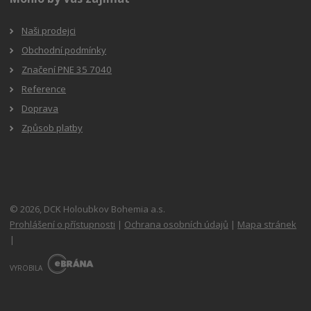
Naši prodejci
Obchodní podmínky
Značení PNE 35 7040
Reference
Doprava
Způsob platby
© 2026, DCK Holoubkov Bohemia a.s.
Prohlášení o přístupnosti
|
Ochrana osobních údajů
|
Mapa stránek
|
E
B
VYROBILA
R
Á
N
A
.