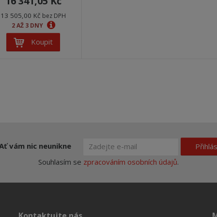
16 341,05 Kč
13 505,00 Kč
bez DPH
2 AŽ 3 DNY
Koupit
Ať vám nic neunikne
Přihlás
Souhlasím se
zpracováním osobních údajů
.
Kontaktujte nás
M