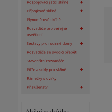
Rozpojovací jistící skříně
a
n
Přípojkové skříně
a
Plynoměrové skříně
Rozvaděče pro veřejné
osvětlení
Sestavy pro rodinné domy
Rozvaděče se svodiči přepětí
Staveništní rozvaděče
Pilíře a sokly pro skříně
Rámečky s dvířky
Příslušenství
Akční nabídky