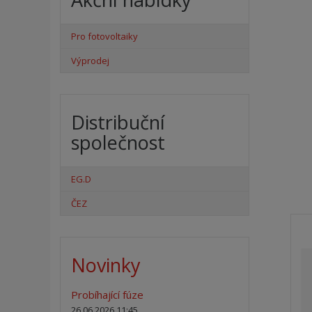
Pro fotovoltaiky
Výprodej
Distribuční
společnost
EG.D
ČEZ
Novinky
Probíhající fúze
26.06.2026 11:45