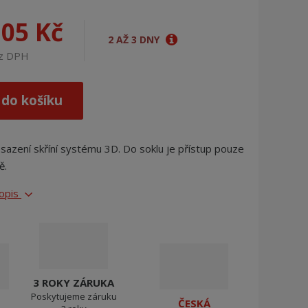
j
d
,05 Kč
e
2 AŽ 3 DNY
ez DPH
 do košíku
osazení skříní systému 3D. Do soklu je přístup pouze
ě.
popis
3 ROKY ZÁRUKA
Poskytujeme záruku
ČESKÁ