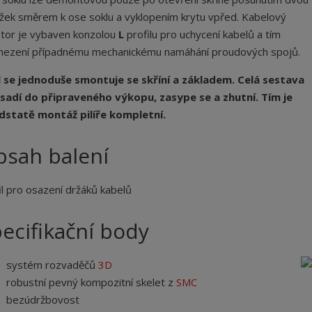
žek směrem k ose soklu a vyklopením krytu vpřed. Kabelový
tor je vybaven konzolou
L
profilu pro uchycení kabelů a tím
mezení případnému mechanickému namáhání proudových spojů.
 se jednoduše smontuje se skříní a základem. Celá sestava
sadí do připraveného výkopu, zasype se a zhutní. Tím je
dstatě montáž pilíře kompletní.
bsah balení
il pro osazení držáků kabelů
ecifikační body
systém rozvaděčů
3D
robustní pevný kompozitní skelet z
SMC
bezúdržbovost