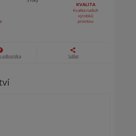
3 roky
KVALITA
Kvalita našich
výrobků
ce
prioritou
e odborníka
Sdílet
tví