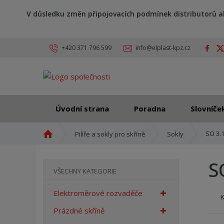
V důsledku změn připojovacích podmínek distributorů a
+420 371 796 599
info@elplast-kpz.cz
Úvodní strana
Poradna
Slovníče
Ú
SO 3.1
Pilíře a sokly pro skříně
Sokly
v
o
S
d
VŠECHNY KATEGORIE
n
í
Elektroměrové rozvaděče
s
t
Prázdné skříně
r