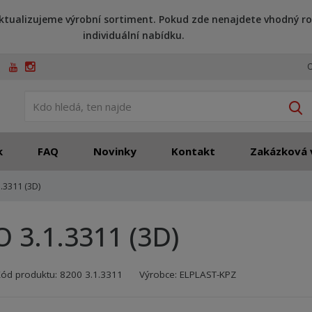
ktualizujeme výrobní sortiment. Pokud zde nenajdete vhodný ro
individuální nabídku.
O
V
k
FAQ
Novinky
Kontakt
Zakázková 
.3311 (3D)
O 3.1.3311 (3D)
Kód výrobce:
Kód dodavatele:
8595208695933
8595208695933
Kód produktu:
8200 3.1.3311
Výrobce:
ELPLAST-KPZ