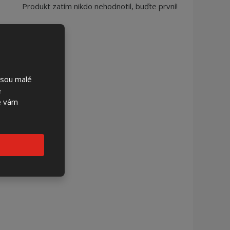
Produkt zatím nikdo nehodnotil, buďte první!
jsou malé
é
se vám