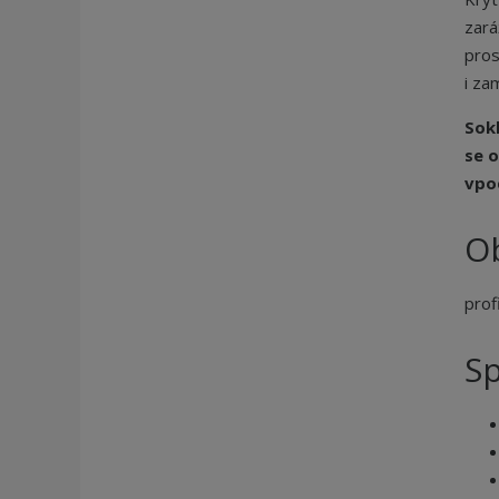
zará
pros
i za
Sokl
se o
vpo
O
prof
Sp