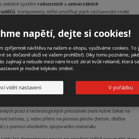
e unikátní systém
robustních
a
univerzálních
vaděčů
. Komponenty skříní umožňují jejich sestavování vedle
 a nad sebe a to ve dvou hloubkách. Veškerý sortiment skříní tak
získat v kompatibilních rozměrech a jednotném designu.
hme napětí, dejte si cookies!
otlivé skříně a sokly lze sestavovat vedle sebe a nad sebe bez
ení do skříní nebo pilířů. Jednotlivé komponenty jsou
 zpříjemnili návštěvu na našem e-shopu, využíváme cookies. To 
ré se dočasně uloží ve vašem prohlížeči. Díky tomu poznáme, jak
trukčně řešeny tak, aby jejich montáž byla jednoduchá a užití
s zajímají a nebude mezi námi hrozit zkrat kvůli reklamě, která 
ylo široké spektrum požadavků elektrotechniky v jednotlivých
 nastavení je možné kdykoliv změnit.
tvích.
ře a skříně
3D
jsou certifikovány EZÚ Praha. V systému skříní
3D
ci vidět nastavení
V pořádku
 také v nabídce přípojkové skříně a plynoměrové skříně.
y se skříní lze osazovat na prefabrikovaný základ bez nutnosti
ických prací a technologických přestávek (není nutné čekat na
nutí betonu...), nebo přímo na pevnou plochu (beton, dlažba
d.) s pomocí vhodného spojovacího materiálu.
 soklu lze demontovou pouze po otevření skříně posunutím dvou