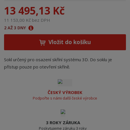
n
13 495,13 Kč
a
11 153,00 Kč bez DPH
2 AŽ 3 DNY
Vložit do košíku
Sokl určený pro osazení skříní systému 3D. Do soklu je
přístup pouze po otevření skříně.
ČESKÝ VÝROBEK
Podpořte s námi další české výrobce
3 ROKY ZÁRUKA
Poskytujeme záruku 3 roky