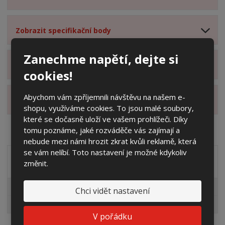
Zobrazit specifikační body
Zanechme napětí, dejte si
Zobrazit hodnocení produktu
cookies!
Abychom vám zpříjemnili návštěvu na našem e-
Zobrazit alternativní produkty
shopu, využíváme cookies. To jsou malé soubory,
které se dočasně uloží ve vašem prohlížeči. Díky
tomu poznáme, jaké rozváděče vás zajímají a
nebude mezi námi hrozit zkrat kvůli reklamě, která
se vám nelíbí. Toto nastavení je možné kdykoliv
Akční nabídky
změnit.
Pro fotovoltaiky
Chci vidět nastavení
Výprodej
V pořádku