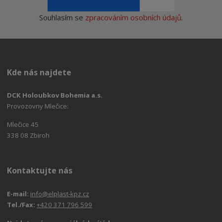
Souhlasím se
zpracováním osobních údajů
.
Kde nás najdete
DCK Holoubkov Bohemia a.s.
Provozovny Mlečice:
Mlečice 45
338 08 Zbiroh
Kontaktujte nás
E-mail:
info@elplast-kpz.cz
Tel./Fax:
+420 371 796 599