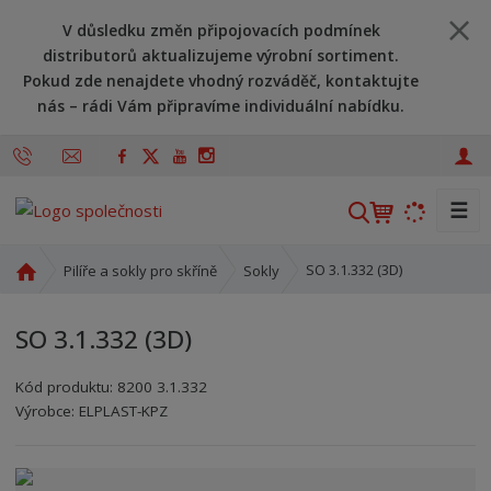
V důsledku změn připojovacích podmínek
distributorů aktualizujeme výrobní sortiment.
Pokud zde nenajdete vhodný rozváděč, kontaktujte
nás – rádi Vám připravíme individuální nabídku.
☰
V
y
h
Ú
SO 3.1.332 (3D)
Pilíře a sokly pro skříně
Sokly
l
v
o
e
SO 3.1.332 (3D)
d
d
n
a
Kód produktu:
8200 3.1.332
í
t
Kód výrobce:
Kód dodavatele:
8595208606618
8595208606618
Výrobce:
ELPLAST-KPZ
s
t
r
a