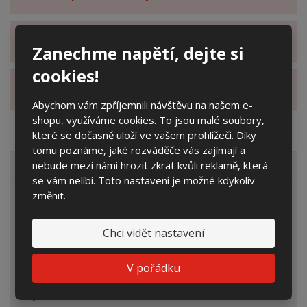
Zobrazit hodnocení produktu
Zanechme napětí, dejte si
cookies!
Zobrazit alternativní produkty
Abychom vám zpříjemnili návštěvu na našem e-
shopu, využíváme cookies. To jsou malé soubory,
které se dočasně uloží ve vašem prohlížeči. Díky
tomu poznáme, jaké rozváděče vás zajímají a
nebude mezi námi hrozit zkrat kvůli reklamě, která
VŠECHNY KATEGORIE
se vám nelíbí. Toto nastavení je možné kdykoliv
změnit.
Elektroměrové rozvaděče
Prázdné skříně
Chci vidět nastavení
Rozpojovací jistící skříně
V pořádku
Přípojkové skříně
Plynoměrové skříně