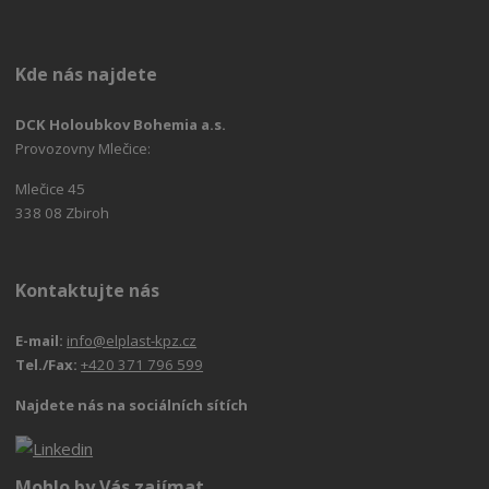
Kde nás najdete
DCK Holoubkov Bohemia a.s.
Provozovny Mlečice:
Mlečice 45
338 08 Zbiroh
Kontaktujte nás
E-mail:
info@elplast-kpz.cz
Tel./Fax:
+420 371 796 599
Najdete nás na sociálních sítích
Mohlo by Vás zajímat