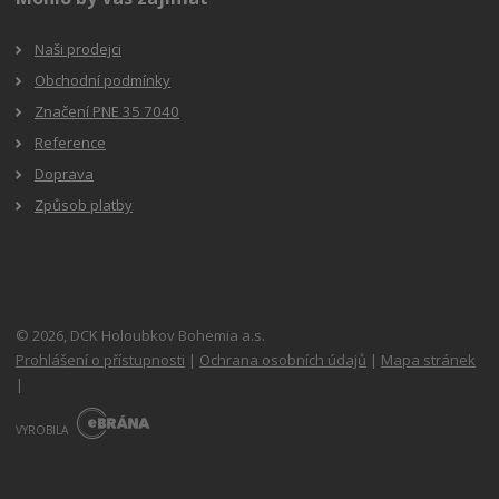
Naši prodejci
Obchodní podmínky
Značení PNE 35 7040
Reference
Doprava
Způsob platby
© 2026, DCK Holoubkov Bohemia a.s.
Prohlášení o přístupnosti
|
Ochrana osobních údajů
|
Mapa stránek
|
E
B
VYROBILA
R
Á
N
A
.