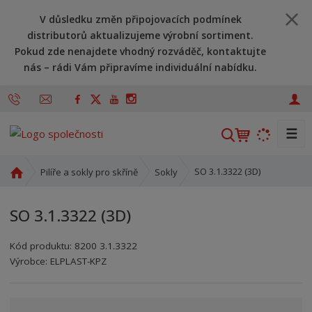
V důsledku změn připojovacích podmínek
distributorů aktualizujeme výrobní sortiment.
Pokud zde nenajdete vhodný rozváděč, kontaktujte
nás – rádi Vám připravíme individuální nabídku.
☰
V
y
h
Ú
SO 3.1.3322 (3D)
Pilíře a sokly pro skříně
Sokly
l
v
o
e
SO 3.1.3322 (3D)
d
d
n
a
Kód produktu:
8200 3.1.3322
í
t
Kód výrobce:
Kód dodavatele:
8595208620348
8595208620348
Výrobce:
ELPLAST-KPZ
s
t
r
a