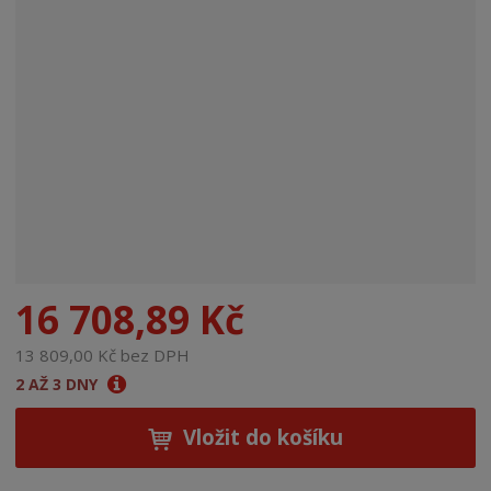
n
a
16 708,89 Kč
13 809,00 Kč bez DPH
2 AŽ 3 DNY
Vložit do košíku