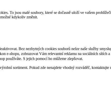
es. To jsou malé soubory, které se dočasně uloží ve vašem prohlížeč
je možné kdykoliv změnit.
deaktivovat. Bez nezbytných cookies souborů nelze naše služby smyslu
n e-shopu, zobrazovat Vám relevantní reklamu na sociálních sítích a 
hop používáte. S jejich pomocí ho můžeme zlepšovat.
výrobní sortiment. Pokud zde nenajdete vhodný rozváděč, kontaktujte 