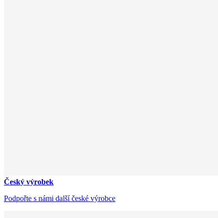
Český výrobek
Podpořte s námi další české výrobce