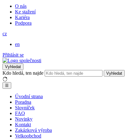
O nás
Ke stažení
Kariéra
Podpora
cz
en
Přihlásit se
Vyhledat
Kdo hledá, ten najde
Vyhledat
☰
Úvodní strana
Poradna
Slovníček
FAQ
Novinky
Kontakt
Zakázková výroba
Velkoobchod