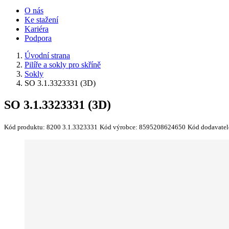
O nás
Ke stažení
Kariéra
Podpora
Úvodní strana
Pilíře a sokly pro skříně
Sokly
SO 3.1.3323331 (3D)
SO 3.1.3323331 (3D)
Kód produktu:
8200 3.1.3323331
Kód výrobce:
8595208624650
Kód dodavatel