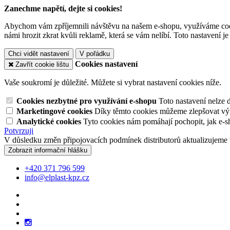
Zanechme napětí, dejte si cookies!
Abychom vám zpříjemnili návštěvu na našem e-shopu, využíváme cooki
námi hrozit zkrat kvůli reklamě, která se vám nelíbí. Toto nastavení 
Chci vidět nastavení
V pořádku
Cookies nastavení
Zavřít cookie lištu
Vaše soukromí je důležité. Můžete si vybrat nastavení cookies níže.
Cookies nezbytné pro využívání e-shopu
Toto nastavení nelze 
Marketingové cookies
Díky těmto cookies můžeme zlepšovat výko
Analytické cookies
Tyto cookies nám pomáhají pochopit, jak e-s
Potvrzuji
V důsledku změn připojovacích podmínek distributorů aktualizujeme 
Zobrazit informační hlášku
+420 371 796 599
info@elplast-kpz.cz