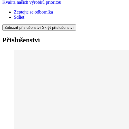
Kvalita našich výrobků prioritou
Zeptejte se odborníka
Sdílet
Zobrazit příslušenství
Skrýt příslušenství
Příslušenství