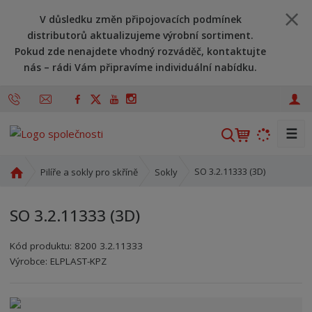
V důsledku změn připojovacích podmínek
distributorů aktualizujeme výrobní sortiment.
Pokud zde nenajdete vhodný rozváděč, kontaktujte
nás – rádi Vám připravíme individuální nabídku.
☰
V
y
h
Ú
SO 3.2.11333 (3D)
Pilíře a sokly pro skříně
Sokly
l
v
o
e
SO 3.2.11333 (3D)
d
d
n
a
Kód produktu:
8200 3.2.11333
í
t
Kód výrobce:
Kód dodavatele:
8595208696022
8595208696022
Výrobce:
ELPLAST-KPZ
s
t
r
a