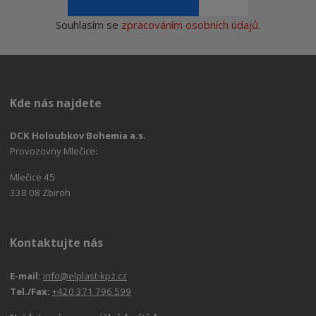
Souhlasím se
zpracováním osobních údajů
.
Kde nás najdete
DCK Holoubkov Bohemia a.s.
Provozovny Mlečice:
Mlečice 45
338 08 Zbiroh
Kontaktujte nás
E-mail:
info@elplast-kpz.cz
Tel./Fax:
+420 371 796 599