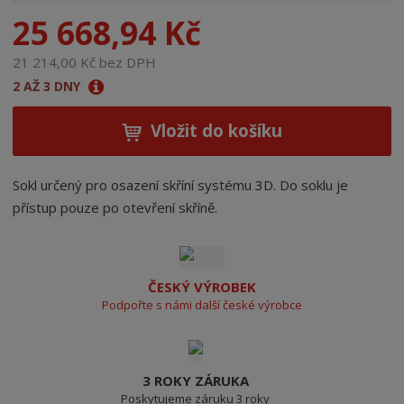
n
25 668,94 Kč
a
21 214,00 Kč bez DPH
2 AŽ 3 DNY
Vložit do košíku
Sokl určený pro osazení skříní systému 3D. Do soklu je
přístup pouze po otevření skříně.
ČESKÝ VÝROBEK
Podpořte s námi další české výrobce
3 ROKY ZÁRUKA
Poskytujeme záruku 3 roky