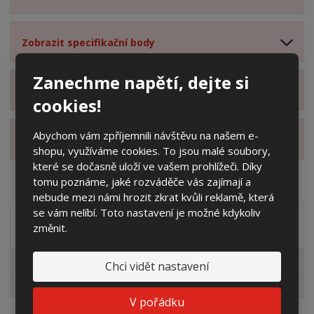
Zobrazit specifikační body
Zanechme napětí, dejte si
Zobrazit hodnocení produktu
cookies!
Abychom vám zpříjemnili návštěvu na našem e-
Zobrazit alternativní produkty
shopu, využíváme cookies. To jsou malé soubory,
které se dočasně uloží ve vašem prohlížeči. Díky
tomu poznáme, jaké rozváděče vás zajímají a
nebude mezi námi hrozit zkrat kvůli reklamě, která
se vám nelíbí. Toto nastavení je možné kdykoliv
Akční nabídky
změnit.
Pro fotovoltaiky
Chci vidět nastavení
Výprodej
V pořádku