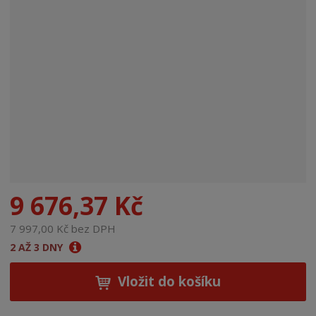
n
a
9 676,37 Kč
7 997,00 Kč bez DPH
2 AŽ 3 DNY
Vložit do košíku