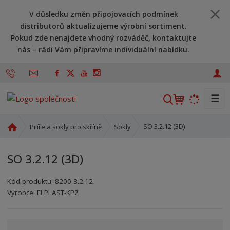
V důsledku změn připojovacích podmínek
distributorů aktualizujeme výrobní sortiment.
Pokud zde nenajdete vhodný rozváděč, kontaktujte
nás – rádi Vám připravíme individuální nabídku.
☰
V
y
h
Ú
SO 3.2.12 (3D)
Pilíře a sokly pro skříně
Sokly
l
v
o
e
SO 3.2.12 (3D)
d
d
n
a
Kód produktu:
8200 3.2.12
í
t
Kód výrobce:
Kód dodavatele:
8595208614071
8595208614071
Výrobce:
ELPLAST-KPZ
s
t
r
a