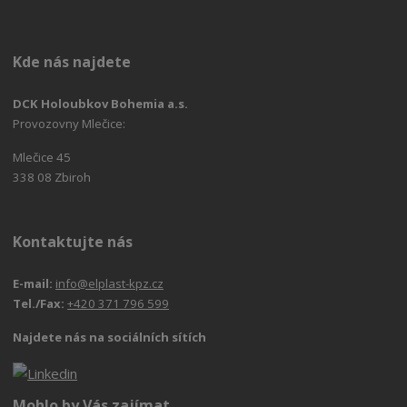
Kde nás najdete
DCK Holoubkov Bohemia a.s.
Provozovny Mlečice:
Mlečice 45
338 08 Zbiroh
Kontaktujte nás
E-mail:
info@elplast-kpz.cz
Tel./Fax:
+420 371 796 599
Najdete nás na sociálních sítích
Mohlo by Vás zajímat