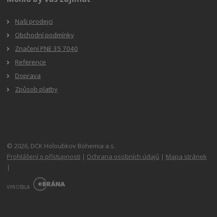
Naši prodejci
Obchodní podmínky
Značení PNE 35 7040
Reference
Doprava
Způsob platby
© 2026, DCK Holoubkov Bohemia a.s.
Prohlášení o přístupnosti
|
Ochrana osobních údajů
|
Mapa stránek
|
E
B
VYROBILA
R
Á
N
A
.