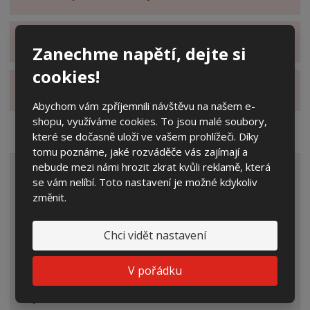
Zobrazit hodnocení produktu
Zanechme napětí, dejte si
cookies!
Zobrazit alternativní produkty
Abychom vám zpříjemnili návštěvu na našem e-
shopu, využíváme cookies. To jsou malé soubory,
které se dočasně uloží ve vašem prohlížeči. Díky
tomu poznáme, jaké rozváděče vás zajímají a
nebude mezi námi hrozit zkrat kvůli reklamě, která
VŠECHNY KATEGORIE
se vám nelíbí. Toto nastavení je možné kdykoliv
změnit.
Elektroměrové rozvaděče
Prázdné skříně
Chci vidět nastavení
Rozpojovací jistící skříně
V pořádku
Přípojkové skříně
Plynoměrové skříně