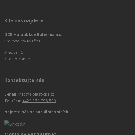
Kde nás najdete
DCK Holoubkov Bohemia a.s.
Provozovny Mlečice:
Mlečice 45
338 08 Zbiroh
Kontaktujte nás
E-mail:
info@elplast-kpz.cz
Tel./Fax:
+420 371 796 599
Najdete nás na sociálních sítích
Mohlo by Vás zajímat