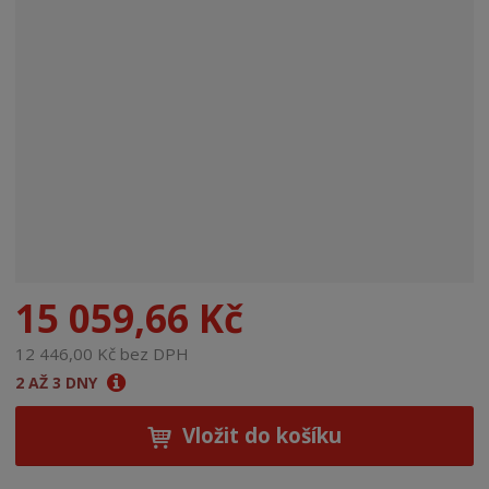
n
a
15 059,66 Kč
12 446,00 Kč bez DPH
2 AŽ 3 DNY
Vložit do košíku