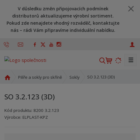
V důsledku změn připojovacích podmínek
distributorů aktualizujeme výrobní sortiment.
Pokud zde nenajdete vhodný rozváděč, kontaktujte
nás – rádi Vám připravíme individuální nabídku.
☰
V
y
h
Ú
SO 3.2.123 (3D)
Pilíře a sokly pro skříně
Sokly
l
v
o
e
SO 3.2.123 (3D)
d
d
n
a
Kód produktu:
8200 3.2.123
í
t
Kód výrobce:
Kód dodavatele:
8595208614088
8595208614088
Výrobce:
ELPLAST-KPZ
s
t
r
a