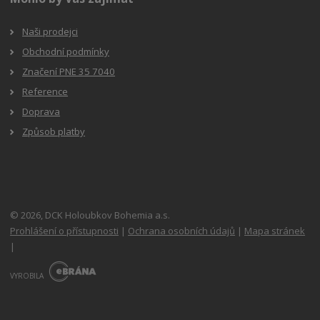
Naši prodejci
Obchodní podmínky
Značení PNE 35 7040
Reference
Doprava
Způsob platby
© 2026, DCK Holoubkov Bohemia a.s.
Prohlášení o přístupnosti
|
Ochrana osobních údajů
|
Mapa stránek
|
E
B
VYROBILA
R
Á
N
A
.