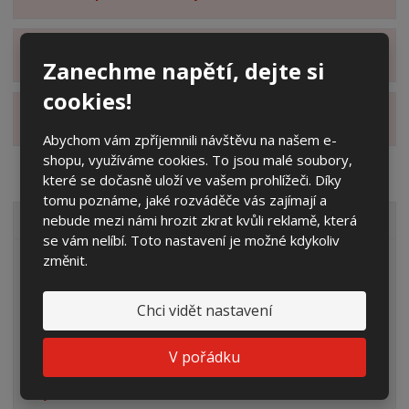
Zobrazit hodnocení produktu
Zanechme napětí, dejte si
cookies!
Zobrazit alternativní produkty
Abychom vám zpříjemnili návštěvu na našem e-
shopu, využíváme cookies. To jsou malé soubory,
které se dočasně uloží ve vašem prohlížeči. Díky
tomu poznáme, jaké rozváděče vás zajímají a
nebude mezi námi hrozit zkrat kvůli reklamě, která
VŠECHNY KATEGORIE
se vám nelíbí. Toto nastavení je možné kdykoliv
změnit.
Elektroměrové rozvaděče
Prázdné skříně
Chci vidět nastavení
Rozpojovací jistící skříně
V pořádku
Přípojkové skříně
Plynoměrové skříně