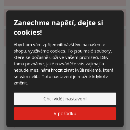
Zobrazit hodnocení produktu
Zanechme napětí, dejte si
cookies!
Zobrazit alternativní produkty
Abychom vám zpříjemnili návštěvu na našem e-
shopu, využíváme cookies. To jsou malé soubory,
které se dočasně uloží ve vašem prohlížeči. Díky
tomu poznáme, jaké rozváděče vás zajímají a
nebude mezi námi hrozit zkrat kvůli reklamě, která
VŠECHNY KATEGORIE
se vám nelíbí. Toto nastavení je možné kdykoliv
změnit.
Elektroměrové rozvaděče
Prázdné skříně
Chci vidět nastavení
Rozpojovací jistící skříně
V pořádku
Přípojkové skříně
Plynoměrové skříně