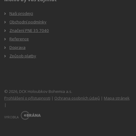
Naši prodejci
Obchodní podmínky
Značení PNE 35 7040
Reference
Doprava
Způsob platby
© 2026, DCK Holoubkov Bohemia a.s.
Prohlášení o přístupnosti
|
Ochrana osobních údajů
|
Mapa stránek
|
E
B
VYROBILA
R
Á
N
A
.