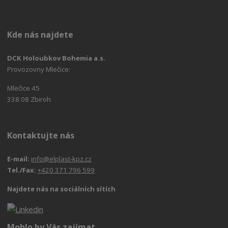
Kde nás najdete
DCK Holoubkov Bohemia a.s.
Provozovny Mlečice:
Mlečice 45
338 08 Zbiroh
Kontaktujte nás
E-mail:
info@elplast-kpz.cz
Tel./Fax:
+420 371 796 599
Najdete nás na sociálních sítích
Mohlo by Vás zajímat