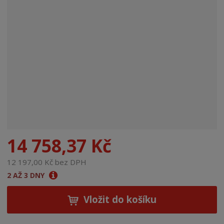
n
a
14 758,37 Kč
12 197,00 Kč bez DPH
2 AŽ 3 DNY
Vložit do košíku