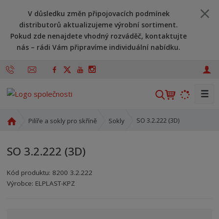
V důsledku změn připojovacích podmínek
distributorů aktualizujeme výrobní sortiment.
Pokud zde nenajdete vhodný rozváděč, kontaktujte
nás – rádi Vám připravíme individuální nabídku.
☰
V
y
h
Ú
SO 3.2.222 (3D)
Pilíře a sokly pro skříně
Sokly
l
v
o
e
SO 3.2.222 (3D)
d
d
n
a
Kód produktu:
8200 3.2.222
í
t
Kód výrobce:
Kód dodavatele:
8595208622502
8595208622502
Výrobce:
ELPLAST-KPZ
s
t
r
a