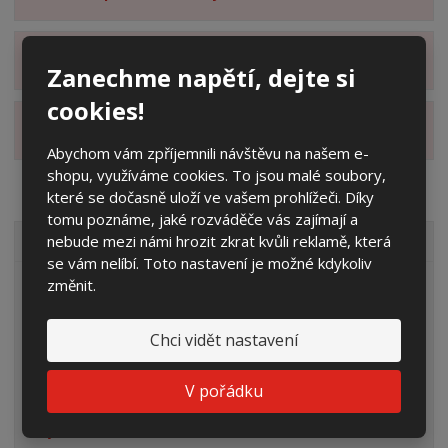
Zobrazit hodnocení produktu
Zanechme napětí, dejte si
cookies!
Zobrazit alternativní produkty
Abychom vám zpříjemnili návštěvu na našem e-
shopu, využíváme cookies. To jsou malé soubory,
které se dočasně uloží ve vašem prohlížeči. Díky
tomu poznáme, jaké rozváděče vás zajímají a
nebude mezi námi hrozit zkrat kvůli reklamě, která
VŠECHNY KATEGORIE
se vám nelíbí. Toto nastavení je možné kdykoliv
změnit.
Elektroměrové rozvaděče
Prázdné skříně
Chci vidět nastavení
Rozpojovací jistící skříně
V pořádku
Přípojkové skříně
Plynoměrové skříně