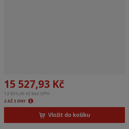
n
a
15 527,93 Kč
12 833,00 Kč bez DPH
2 AŽ 3 DNY
Vložit do košíku