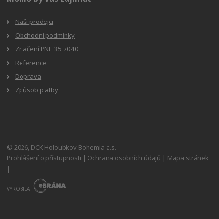
Naši prodejci
Obchodní podmínky
Značení PNE 35 7040
Reference
Doprava
Způsob platby
© 2026, DCK Holoubkov Bohemia a.s.
Prohlášení o přístupnosti
|
Ochrana osobních údajů
|
Mapa stránek
|
E
B
VYROBILA
R
Á
N
A
.