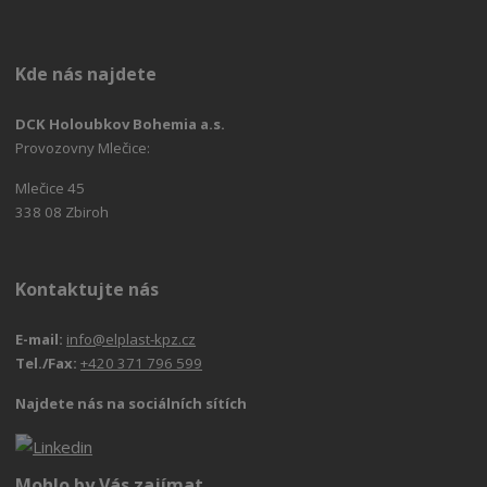
Kde nás najdete
DCK Holoubkov Bohemia a.s.
Provozovny Mlečice:
Mlečice 45
338 08 Zbiroh
Kontaktujte nás
E-mail:
info@elplast-kpz.cz
Tel./Fax:
+420 371 796 599
Najdete nás na sociálních sítích
Mohlo by Vás zajímat