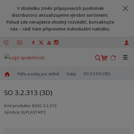
V důsledku změn připojovacích podmínek
distributorů aktualizujeme výrobní sortiment.
Pokud zde nenajdete vhodný rozváděč, kontaktujte
nás – rádi Vám připravíme individuální nabídku.
☰
V
y
h
Ú
SO 3.2.313 (3D)
Pilíře a sokly pro skříně
Sokly
l
v
o
e
SO 3.2.313 (3D)
d
d
n
a
Kód produktu:
8200 3.2.313
í
t
Kód výrobce:
Kód dodavatele:
8595208619946
8595208619946
Výrobce:
ELPLAST-KPZ
s
t
r
a