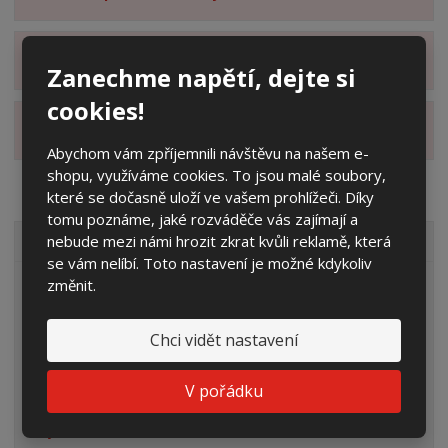
Zobrazit hodnocení produktu
Zanechme napětí, dejte si
cookies!
Zobrazit alternativní produkty
Abychom vám zpříjemnili návštěvu na našem e-
shopu, využíváme cookies. To jsou malé soubory,
které se dočasně uloží ve vašem prohlížeči. Díky
tomu poznáme, jaké rozváděče vás zajímají a
nebude mezi námi hrozit zkrat kvůli reklamě, která
VŠECHNY KATEGORIE
se vám nelíbí. Toto nastavení je možné kdykoliv
změnit.
Elektroměrové rozvaděče
Prázdné skříně
Chci vidět nastavení
Rozpojovací jistící skříně
V pořádku
Přípojkové skříně
Plynoměrové skříně