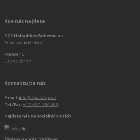
Kde nás najdete
DCK Holoubkov Bohemia a.s.
Provozovny Mlečice:
Mlečice 45
338 08 Zbiroh
Kontaktujte nás
E-mail:
info@elplast-kpz.cz
Tel./Fax:
+420 371 796 599
Najdete nás na sociálních sítích
Mohlo by Vás zajímat