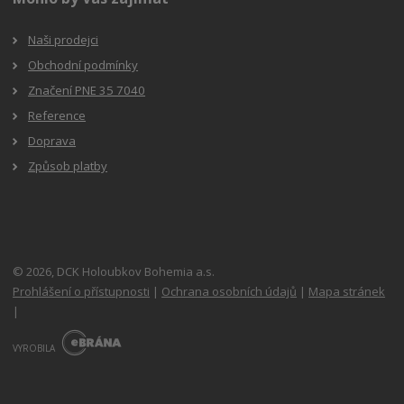
Naši prodejci
Obchodní podmínky
Značení PNE 35 7040
Reference
Doprava
Způsob platby
© 2026, DCK Holoubkov Bohemia a.s.
Prohlášení o přístupnosti
|
Ochrana osobních údajů
|
Mapa stránek
|
E
B
VYROBILA
R
Á
N
A
.