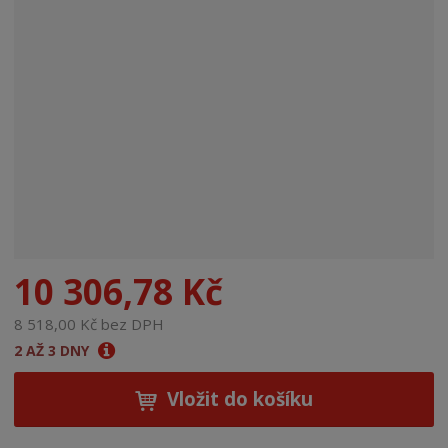
n
a
10 306,78 Kč
8 518,00 Kč bez DPH
2 AŽ 3 DNY
Vložit do košíku