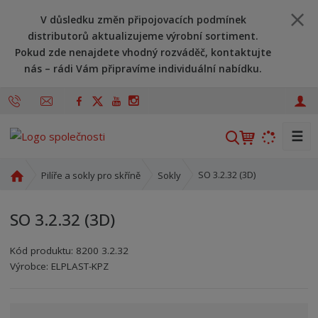
V důsledku změn připojovacích podmínek
distributorů aktualizujeme výrobní sortiment.
Pokud zde nenajdete vhodný rozváděč, kontaktujte
nás – rádi Vám připravíme individuální nabídku.
☰
V
y
h
Ú
SO 3.2.32 (3D)
Pilíře a sokly pro skříně
Sokly
l
v
o
e
SO 3.2.32 (3D)
d
d
n
a
Kód produktu:
8200 3.2.32
í
t
Kód výrobce:
Kód dodavatele:
8595208613555
8595208613555
Výrobce:
ELPLAST-KPZ
s
t
r
a