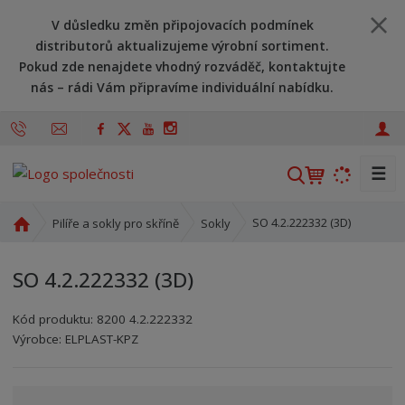
V důsledku změn připojovacích podmínek
distributorů aktualizujeme výrobní sortiment.
Pokud zde nenajdete vhodný rozváděč, kontaktujte
nás – rádi Vám připravíme individuální nabídku.
☰
V
y
h
Ú
SO 4.2.222332 (3D)
Pilíře a sokly pro skříně
Sokly
l
v
o
e
SO 4.2.222332 (3D)
d
d
n
a
Kód produktu:
8200 4.2.222332
í
t
Kód výrobce:
Kód dodavatele:
8595208696275
8595208696275
Výrobce:
ELPLAST-KPZ
s
t
r
a