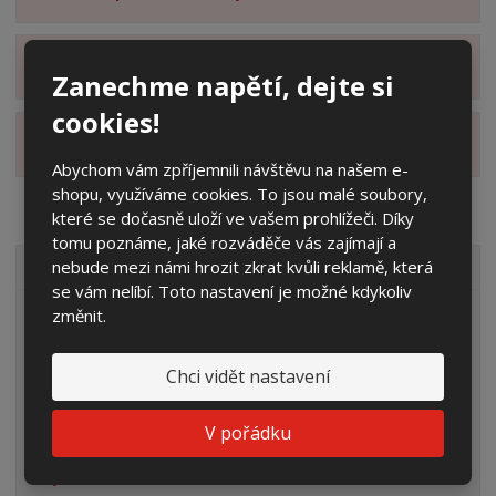
Zobrazit hodnocení produktu
Zanechme napětí, dejte si
cookies!
Zobrazit alternativní produkty
Abychom vám zpříjemnili návštěvu na našem e-
shopu, využíváme cookies. To jsou malé soubory,
které se dočasně uloží ve vašem prohlížeči. Díky
tomu poznáme, jaké rozváděče vás zajímají a
nebude mezi námi hrozit zkrat kvůli reklamě, která
VŠECHNY KATEGORIE
se vám nelíbí. Toto nastavení je možné kdykoliv
změnit.
Elektroměrové rozvaděče
Prázdné skříně
Chci vidět nastavení
Rozpojovací jistící skříně
V pořádku
Přípojkové skříně
Plynoměrové skříně