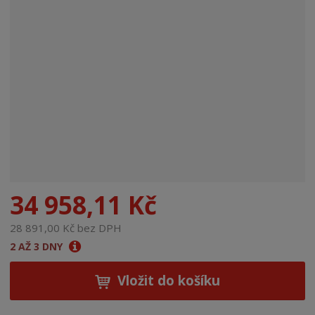
n
a
34 958,11 Kč
28 891,00 Kč bez DPH
2 AŽ 3 DNY
Vložit do košíku