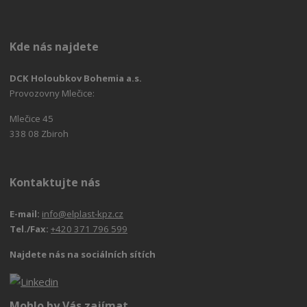
Kde nás najdete
DCK Holoubkov Bohemia a.s.
Provozovny Mlečice:
Mlečice 45
338 08 Zbiroh
Kontaktujte nás
E-mail:
info@elplast-kpz.cz
Tel./Fax:
+420 371 796 599
Najdete nás na sociálních sítích
Mohlo by Vás zajímat