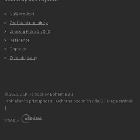
Naši prodejci
Obchodní podmínky
Značení PNE 35 7040
Reference
Doprava
Způsob platby
© 2026, DCK Holoubkov Bohemia a.s.
Prohlášení o přístupnosti
|
Ochrana osobních údajů
|
Mapa stránek
|
E
B
VYROBILA
R
Á
N
A
.