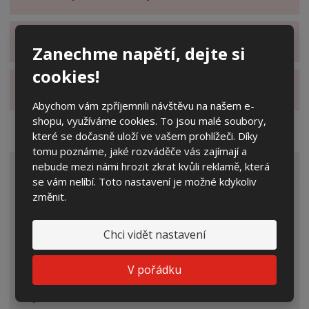
Zobrazit hodnocení produktu
Zanechme napětí, dejte si
cookies!
Zobrazit alternativní produkty
Abychom vám zpříjemnili návštěvu na našem e-
shopu, využíváme cookies. To jsou malé soubory,
které se dočasně uloží ve vašem prohlížeči. Díky
tomu poznáme, jaké rozváděče vás zajímají a
nebude mezi námi hrozit zkrat kvůli reklamě, která
VŠECHNY KATEGORIE
se vám nelíbí. Toto nastavení je možné kdykoliv
změnit.
Elektroměrové rozvaděče
Prázdné skříně
Chci vidět nastavení
Rozpojovací jistící skříně
V pořádku
Přípojkové skříně
Plynoměrové skříně