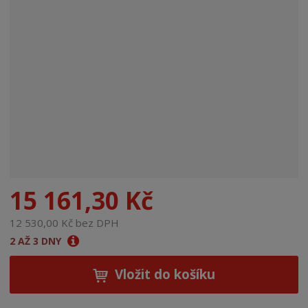
n
a
15 161,30 Kč
12 530,00 Kč bez DPH
2 AŽ 3 DNY
Vložit do košíku