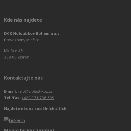
Kde nás najdete
DCK Holoubkov Bohemia a.s.
Provozovny Mlečice:
Mlečice 45
338 08 Zbiroh
Kontaktujte nás
E-mail:
info@elplast-kpz.cz
Tel./Fax:
+420 371 796 599
Najdete nás na sociálních sítích
Mohlo by Vás zajímat