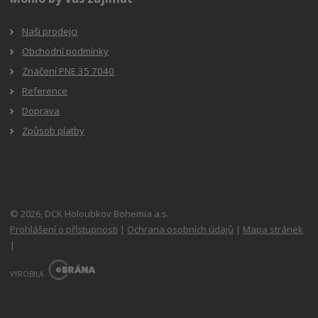
Naši prodejci
Obchodní podmínky
Značení PNE 35 7040
Reference
Doprava
Způsob platby
© 2026, DCK Holoubkov Bohemia a.s.
Prohlášení o přístupnosti
|
Ochrana osobních údajů
|
Mapa stránek
|
E
B
VYROBILA
R
Á
N
A
.