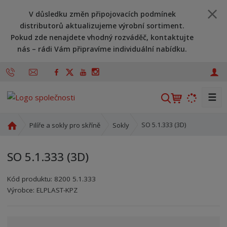
V důsledku změn připojovacích podmínek
distributorů aktualizujeme výrobní sortiment.
Pokud zde nenajdete vhodný rozváděč, kontaktujte
nás – rádi Vám připravíme individuální nabídku.
☰
V
y
h
Ú
SO 5.1.333 (3D)
Pilíře a sokly pro skříně
Sokly
l
v
o
e
SO 5.1.333 (3D)
d
d
n
a
Kód produktu:
8200 5.1.333
í
t
Kód výrobce:
Kód dodavatele:
8595208619335
8595208619335
Výrobce:
ELPLAST-KPZ
s
t
r
a