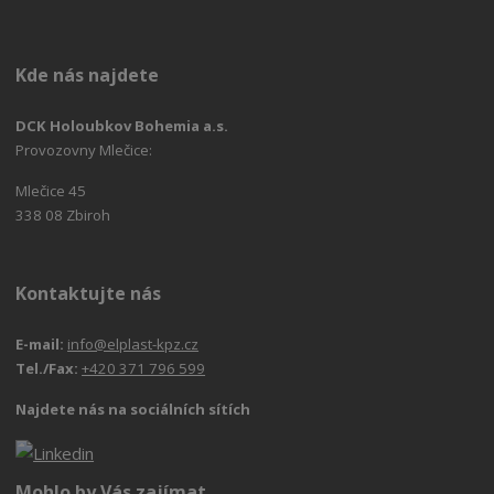
Kde nás najdete
DCK Holoubkov Bohemia a.s.
Provozovny Mlečice:
Mlečice 45
338 08 Zbiroh
Kontaktujte nás
E-mail:
info@elplast-kpz.cz
Tel./Fax:
+420 371 796 599
Najdete nás na sociálních sítích
Mohlo by Vás zajímat