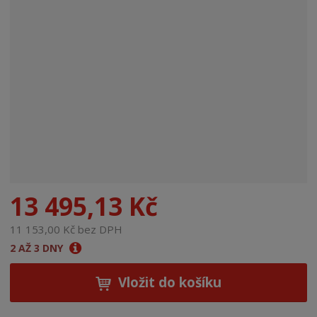
n
a
13 495,13 Kč
11 153,00 Kč bez DPH
2 AŽ 3 DNY
Vložit do košíku