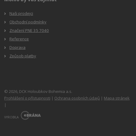
Naši prodejci
Obchodní podmínky
Značení PNE 35 7040
Reference
Doprava
Způsob platby
© 2026, DCK Holoubkov Bohemia a.s.
Prohlášení o přístupnosti
|
Ochrana osobních údajů
|
Mapa stránek
|
E
B
VYROBILA
R
Á
N
A
.