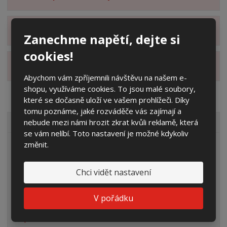
Zobrazit hodnocení produktu
Zanechme napětí, dejte si
cookies!
Zobrazit alternativní produkty
Abychom vám zpříjemnili návštěvu na našem e-
shopu, využíváme cookies. To jsou malé soubory,
které se dočasně uloží ve vašem prohlížeči. Díky
tomu poznáme, jaké rozváděče vás zajímají a
nebude mezi námi hrozit zkrat kvůli reklamě, která
VŠECHNY KATEGORIE
se vám nelíbí. Toto nastavení je možné kdykoliv
změnit.
Elektroměrové rozvaděče
Prázdné skříně
Chci vidět nastavení
Rozpojovací jistící skříně
V pořádku
Přípojkové skříně
Plynoměrové skříně