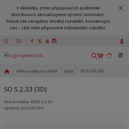
V důsledku změn připojovacích podmínek
distributorů aktualizujeme výrobní sortiment.
Pokud zde nenajdete vhodný rozváděč, kontaktujte
nás – rádi Vám připravíme individuální nabídku.
☰
V
y
h
Ú
SO 5.2.33 (3D)
Pilíře a sokly pro skříně
Sokly
l
v
o
e
SO 5.2.33 (3D)
d
d
n
a
Kód produktu:
8200 5.2.33
í
t
Kód výrobce:
Kód dodavatele:
8595208696312
8595208696312
Výrobce:
ELPLAST-KPZ
s
t
r
a